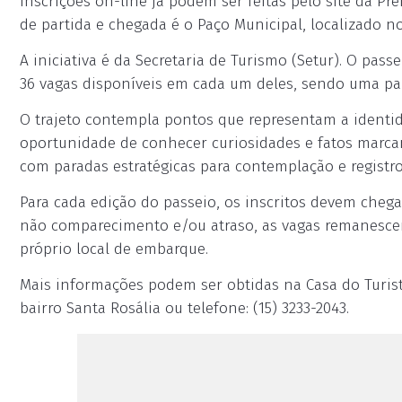
inscrições on-line já podem ser feitas pelo site da P
de partida e chegada é o Paço Municipal, localizado no
A iniciativa é da Secretaria de Turismo (Setur). O pa
36 vagas disponíveis em cada um deles, sendo uma par
O trajeto contempla pontos que representam a identid
oportunidade de conhecer curiosidades e fatos marca
com paradas estratégicas para contemplação e registros
Para cada edição do passeio, os inscritos devem che
não comparecimento e/ou atraso, as vagas remanescen
próprio local de embarque.
Mais informações podem ser obtidas na Casa do Turista
bairro Santa Rosália ou telefone: (15) 3233-2043.