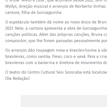
O show “Afeto e Luta”, que acontece desde 2022, tem r
Wyllys, direção musical e arranjos de Norberto Vinhas
cantora, filha de Gonzaguinha.
O espetáculo também dá nome ao novo disco de Bruna,
2023. Nele, a cantora apresenta a obra de Gonzaguinh
canções políticas. Além das próprias canções, Bruna co
compositor, que lhe foram passadas pessoalmente po
Os arranjos dão roupagem nova e brasileiríssima à obr
brasileiras, como samba, frevo, coco e ijexá. Para a c
brasileiras com a bailarina e diretora de movimento do
O teatro do Centro Cultural Sesi Sorocaba está localiza
(Da Redação)