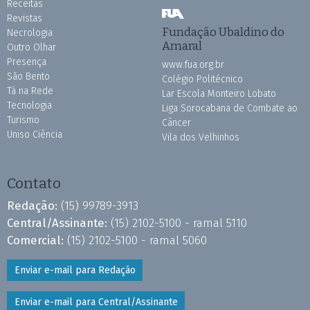
Receitas
Revistas
Fundação Ubaldino do
Necrologia
Amaral
Outro Olhar
Presença
www.fua.org.br
São Bento
Colégio Politécnico
Tá na Rede
Lar Escola Monteiro Lobato
Tecnologia
Liga Sorocabana de Combate ao
Turismo
Câncer
Uniso Ciência
Vila dos Velhinhos
Contato
Redação:
(15) 99789-3913
Central/Assinante:
(15) 2102-5100 - ramal 5110
Comercial:
(15) 2102-5100 - ramal 5060
Enviar e-mail para Redação
Enviar e-mail para Central/Assinante