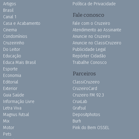
Artigos
Política de Privacidade
Brasil
Fale conosco
Canal 1
Casa e Acabamento
Fale com o Cruzeiro
Cinema
Atendimento ao Assinante
Condomínios
Anuncie no Cruzeiro
Cruzeirinho
Anuncie no ClassiCruzeiro
Do Leitor
Publicidade Legal
Educação
Repórter Cidadão
Educa Mais Brasil
Trabalhe Conosco
Esporte
Parceiros
Economia
Editorial
ClassiCruzeiro
Exterior
CruzeiroCard
Guia Saúde
Cruzeiro FM 92.3
Informação Livre
CruxLab
Letra Viva
Grafsul
Magnus Futsal
Depositphotos
Mix
Burh
Motor
Pink do Bem OSSEL
Pets