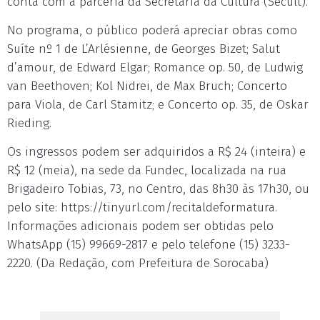
conta com a parceria da Secretaria da Cultura (Secult).
No programa, o público poderá apreciar obras como
Suíte nº 1 de L’Arlésienne, de Georges Bizet; Salut
d’amour, de Edward Elgar; Romance op. 50, de Ludwig
van Beethoven; Kol Nidrei, de Max Bruch; Concerto
para Viola, de Carl Stamitz; e Concerto op. 35, de Oskar
Rieding.
Os ingressos podem ser adquiridos a R$ 24 (inteira) e
R$ 12 (meia), na sede da Fundec, localizada na rua
Brigadeiro Tobias, 73, no Centro, das 8h30 às 17h30, ou
pelo site: https://tinyurl.com/recitaldeformatura.
Informações adicionais podem ser obtidas pelo
WhatsApp (15) 99669-2817 e pelo telefone (15) 3233-
2220. (Da Redação, com Prefeitura de Sorocaba)