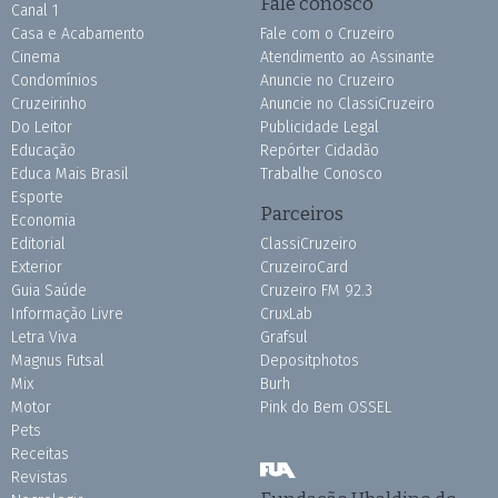
Fale conosco
Canal 1
Casa e Acabamento
Fale com o Cruzeiro
Cinema
Atendimento ao Assinante
Condomínios
Anuncie no Cruzeiro
Cruzeirinho
Anuncie no ClassiCruzeiro
Do Leitor
Publicidade Legal
Educação
Repórter Cidadão
Educa Mais Brasil
Trabalhe Conosco
Esporte
Parceiros
Economia
Editorial
ClassiCruzeiro
Exterior
CruzeiroCard
Guia Saúde
Cruzeiro FM 92.3
Informação Livre
CruxLab
Letra Viva
Grafsul
Magnus Futsal
Depositphotos
Mix
Burh
Motor
Pink do Bem OSSEL
Pets
Receitas
Revistas