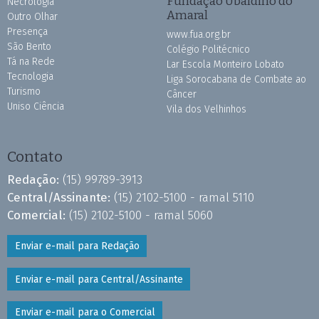
Fundação Ubaldino do
Necrologia
Amaral
Outro Olhar
Presença
www.fua.org.br
São Bento
Colégio Politécnico
Tá na Rede
Lar Escola Monteiro Lobato
Tecnologia
Liga Sorocabana de Combate ao
Turismo
Câncer
Uniso Ciência
Vila dos Velhinhos
Contato
Redação:
(15) 99789-3913
Central/Assinante:
(15) 2102-5100 - ramal 5110
Comercial:
(15) 2102-5100 - ramal 5060
Enviar e-mail para Redação
Enviar e-mail para Central/Assinante
Enviar e-mail para o Comercial