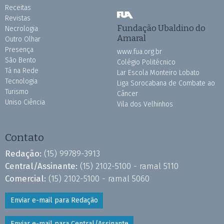
Receitas
Revistas
Fundação Ubaldino do
Necrologia
Amaral
Outro Olhar
Presença
www.fua.org.br
São Bento
Colégio Politécnico
Tá na Rede
Lar Escola Monteiro Lobato
Tecnologia
Liga Sorocabana de Combate ao
Turismo
Câncer
Uniso Ciência
Vila dos Velhinhos
Contato
Redação:
(15) 99789-3913
Central/Assinante:
(15) 2102-5100 - ramal 5110
Comercial:
(15) 2102-5100 - ramal 5060
Enviar e-mail para Redação
Enviar e-mail para Central/Assinante