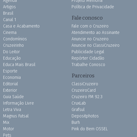
Agenda
Projeto Memória
Artigos
Política de Privacidade
Brasil
Fale conosco
Canal 1
Casa e Acabamento
Fale com o Cruzeiro
Cinema
Atendimento ao Assinante
Condomínios
Anuncie no Cruzeiro
Cruzeirinho
Anuncie no ClassiCruzeiro
Do Leitor
Publicidade Legal
Educação
Repórter Cidadão
Educa Mais Brasil
Trabalhe Conosco
Esporte
Parceiros
Economia
Editorial
ClassiCruzeiro
Exterior
CruzeiroCard
Guia Saúde
Cruzeiro FM 92.3
Informação Livre
CruxLab
Letra Viva
Grafsul
Magnus Futsal
Depositphotos
Mix
Burh
Motor
Pink do Bem OSSEL
Pets