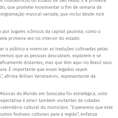
s multiétnicos do Estado de São Paulo. É a primeira
undo, que promete movimentar o fim de semana da
programação musical variada, que inclui desde rock
por lugares icônicos da capital paulista, como o
ela primeira vez no interior do estado.
r o público a vivenciar as tradições cultivadas pelas
ueremos que as pessoas descubram, explorem e se
ficamente distantes, mas que têm aqui no Brasil seus
tura. É importante que esses legados sejam
”, afirma Willian Vendramini, representante da
Músicas do Mundo em Sorocaba foi estratégica, visto
xpectativa é atrair também visitantes de cidades
do calendário cultural do município. “Esperamos que este
tros festivais culturais para a região”, enfatiza