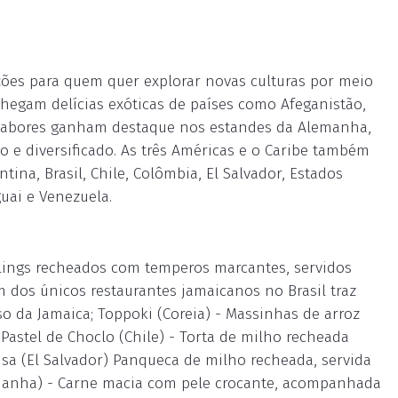
ções para quem quer explorar novas culturas por meio
chegam delícias exóticas de países como Afeganistão,
os sabores ganham destaque nos estandes da Alemanha,
co e diversificado. As três Américas e o Caribe também
na, Brasil, Chile, Colômbia, El Salvador, Estados
uai e Venezuela.
lings recheados com temperos marcantes, servidos
 dos únicos restaurantes jamaicanos no Brasil traz
o da Jamaica; Toppoki (Coreia) - Massinhas de arroz
stel de Choclo (Chile) - Torta de milho recheada
usa (El Salvador) Panqueca de milho recheada, servida
emanha) - Carne macia com pele crocante, acompanhada