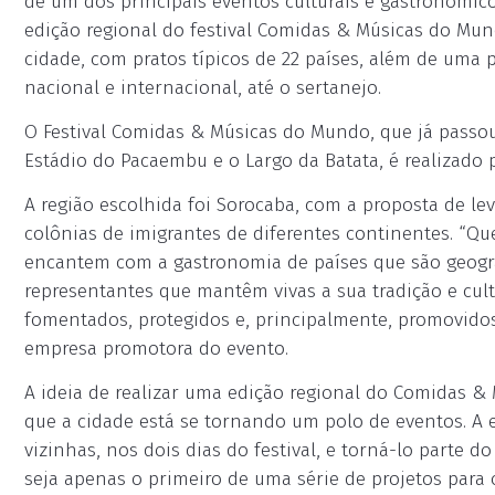
de um dos principais eventos culturais e gastronômico
edição regional do festival Comidas & Músicas do M
cidade, com pratos típicos de 22 países, além de uma 
nacional e internacional, até o sertanejo.
O Festival Comidas & Músicas do Mundo, que já passou 
Estádio do Pacaembu e o Largo da Batata, é realizado p
A região escolhida foi Sorocaba, com a proposta de leva
colônias de imigrantes de diferentes continentes. “Q
encantem com a gastronomia de países que são geogra
representantes que mantêm vivas a sua tradição e cul
fomentados, protegidos e, principalmente, promovidos
empresa promotora do evento.
A ideia de realizar uma edição regional do Comidas & 
que a cidade está se tornando um polo de eventos. A e
vizinhas, nos dois dias do festival, e torná-lo parte 
seja apenas o primeiro de uma série de projetos para ou