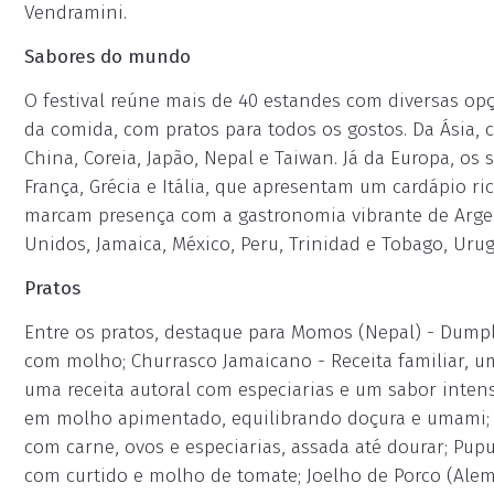
Vendramini.
Sabores do mundo
O festival reúne mais de 40 estandes com diversas op
da comida, com pratos para todos os gostos. Da Ásia, 
China, Coreia, Japão, Nepal e Taiwan. Já da Europa, 
França, Grécia e Itália, que apresentam um cardápio ri
marcam presença com a gastronomia vibrante de Argenti
Unidos, Jamaica, México, Peru, Trinidad e Tobago, Urug
Pratos
Entre os pratos, destaque para Momos (Nepal) - Dump
com molho; Churrasco Jamaicano - Receita familiar, um
uma receita autoral com especiarias e um sabor intens
em molho apimentado, equilibrando doçura e umami; Pa
com carne, ovos e especiarias, assada até dourar; Pup
com curtido e molho de tomate; Joelho de Porco (Al