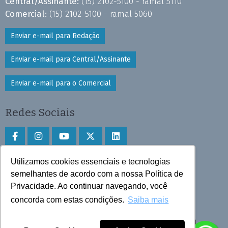
Central/Assinante:
(15) 2102-5100 - ramal 5110
Comercial:
(15) 2102-5100 - ramal 5060
Enviar e-mail para Redação
Enviar e-mail para Central/Assinante
Enviar e-mail para o Comercial
Redes Sociais
Utilizamos cookies essenciais e tecnologias
Faça download do aplicativo
semelhantes de acordo com a nossa Política de
Privacidade. Ao continuar navegando, você
Play Store e App Store
concorda com estas condições.
Saiba mais
Todos os direitos reservados © 2025 Cruzeiro do Sul