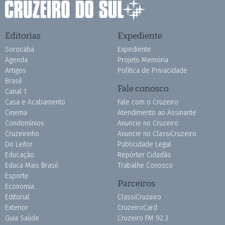
Editorias
Expediente
Sorocaba
Expediente
Agenda
Projeto Memória
Artigos
Política de Privacidade
Brasil
Fale conosco
Canal 1
Casa e Acabamento
Fale com o Cruzeiro
Cinema
Atendimento ao Assinante
Condomínios
Anuncie no Cruzeiro
Cruzeirinho
Anuncie no ClassiCruzeiro
Do Leitor
Publicidade Legal
Educação
Repórter Cidadão
Educa Mais Brasil
Trabalhe Conosco
Esporte
Parceiros
Economia
Editorial
ClassiCruzeiro
Exterior
CruzeiroCard
Guia Saúde
Cruzeiro FM 92.3