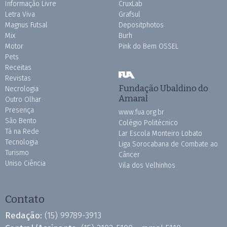
Informação Livre
CruxLab
Letra Viva
Grafsul
Magnus Futsal
Depositphotos
Mix
Burh
Motor
Pink do Bem OSSEL
Pets
Receitas
Revistas
Fundação Ubaldino do
Necrologia
Amaral
Outro Olhar
Presença
www.fua.org.br
São Bento
Colégio Politécnico
Tá na Rede
Lar Escola Monteiro Lobato
Tecnologia
Liga Sorocabana de Combate ao
Turismo
Câncer
Uniso Ciência
Vila dos Velhinhos
Contato
Redação:
(15) 99789-3913