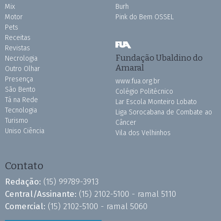
Mix
Burh
Motor
Pink do Bem OSSEL
Pets
Receitas
Revistas
Fundação Ubaldino do
Necrologia
Amaral
Outro Olhar
Presença
www.fua.org.br
São Bento
Colégio Politécnico
Tá na Rede
Lar Escola Monteiro Lobato
Tecnologia
Liga Sorocabana de Combate ao
Turismo
Câncer
Uniso Ciência
Vila dos Velhinhos
Contato
Redação:
(15) 99789-3913
Central/Assinante:
(15) 2102-5100 - ramal 5110
Comercial:
(15) 2102-5100 - ramal 5060