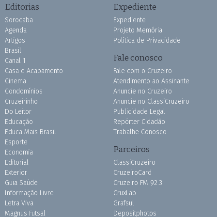
Editorias
Expediente
Sorocaba
Expediente
Agenda
Projeto Memória
Artigos
Política de Privacidade
Brasil
Fale conosco
Canal 1
Casa e Acabamento
Fale com o Cruzeiro
Cinema
Atendimento ao Assinante
Condomínios
Anuncie no Cruzeiro
Cruzeirinho
Anuncie no ClassiCruzeiro
Do Leitor
Publicidade Legal
Educação
Repórter Cidadão
Educa Mais Brasil
Trabalhe Conosco
Esporte
Parceiros
Economia
Editorial
ClassiCruzeiro
Exterior
CruzeiroCard
Guia Saúde
Cruzeiro FM 92.3
Informação Livre
CruxLab
Letra Viva
Grafsul
Magnus Futsal
Depositphotos