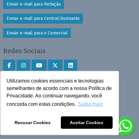
Enviar e-mail para Redação
Enviar e-mail para Central/Assinante
Enviar e-mail para o Comercial
Redes Sociais
Utilizamos cookies essenciais e tecnologias
Faça download do aplicativo
semelhantes de acordo com a nossa Política de
Privacidade. Ao continuar navegando, você
Play Store e App Store
concorda com estas condições.
Saiba mais
Todos os direitos reservados © 2025 Cruzeiro do Sul
Recusar Cookies
Aceitar Cookies