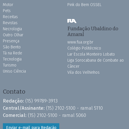
Motor
Pink do Bem OSSEL
Pets
Receitas
Revistas
Fundação Ubaldino do
Necrologia
Amaral
Outro Olhar
Presença
www.fua.org.br
São Bento
Colégio Politécnico
Tá na Rede
Lar Escola Monteiro Lobato
Tecnologia
Liga Sorocabana de Combate ao
Turismo
Câncer
Uniso Ciência
Vila dos Velhinhos
Contato
Redação:
(15) 99789-3913
Central/Assinante:
(15) 2102-5100 - ramal 5110
Comercial:
(15) 2102-5100 - ramal 5060
Enviar e-mail para Redação