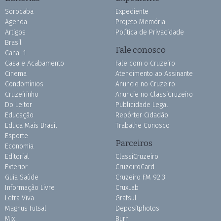
Sorocaba
Expediente
Agenda
Projeto Memória
Artigos
Política de Privacidade
Brasil
Fale conosco
Canal 1
Casa e Acabamento
Fale com o Cruzeiro
Cinema
Atendimento ao Assinante
Condomínios
Anuncie no Cruzeiro
Cruzeirinho
Anuncie no ClassiCruzeiro
Do Leitor
Publicidade Legal
Educação
Repórter Cidadão
Educa Mais Brasil
Trabalhe Conosco
Esporte
Parceiros
Economia
Editorial
ClassiCruzeiro
Exterior
CruzeiroCard
Guia Saúde
Cruzeiro FM 92.3
Informação Livre
CruxLab
Letra Viva
Grafsul
Magnus Futsal
Depositphotos
Mix
Burh