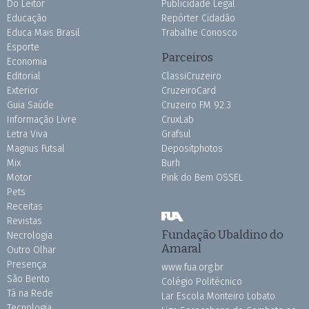
Do Leitor
Publicidade Legal
Educação
Repórter Cidadão
Educa Mais Brasil
Trabalhe Conosco
Esporte
Parceiros
Economia
Editorial
ClassiCruzeiro
Exterior
CruzeiroCard
Guia Saúde
Cruzeiro FM 92.3
Informação Livre
CruxLab
Letra Viva
Grafsul
Magnus Futsal
Depositphotos
Mix
Burh
Motor
Pink do Bem OSSEL
Pets
Receitas
Revistas
Fundação Ubaldino do
Necrologia
Amaral
Outro Olhar
Presença
www.fua.org.br
São Bento
Colégio Politécnico
Tá na Rede
Lar Escola Monteiro Lobato
Tecnologia