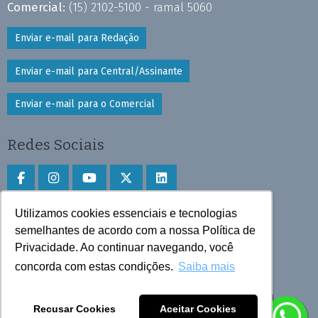
Comercial:
(15) 2102-5100 - ramal 5060
Enviar e-mail para Redação
Enviar e-mail para Central/Assinante
Enviar e-mail para o Comercial
Redes Sociais
Utilizamos cookies essenciais e tecnologias
Faça download do aplicativo
semelhantes de acordo com a nossa Política de
Privacidade. Ao continuar navegando, você
Play Store e App Store
concorda com estas condições.
Saiba mais
Todos os direitos reservados © 2025 Cruzeiro do Sul
Recusar Cookies
Aceitar Cookies