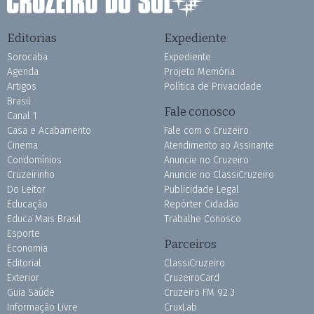
Editorias
Expediente
Sorocaba
Expediente
Agenda
Projeto Memória
Artigos
Política de Privacidade
Brasil
Fale conosco
Canal 1
Casa e Acabamento
Fale com o Cruzeiro
Cinema
Atendimento ao Assinante
Condomínios
Anuncie no Cruzeiro
Cruzeirinho
Anuncie no ClassiCruzeiro
Do Leitor
Publicidade Legal
Educação
Repórter Cidadão
Educa Mais Brasil
Trabalhe Conosco
Esporte
Parceiros
Economia
Editorial
ClassiCruzeiro
Exterior
CruzeiroCard
Guia Saúde
Cruzeiro FM 92.3
Informação Livre
CruxLab