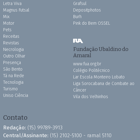
Letra Viva
Grafsul
Magnus Futsal
Depositphotos
Mix
Burh
Motor
Pink do Bem OSSEL
Pets
Receitas
Revistas
Fundação Ubaldino do
Necrologia
Amaral
Outro Olhar
Presença
www.fua.org.br
São Bento
Colégio Politécnico
Tá na Rede
Lar Escola Monteiro Lobato
Tecnologia
Liga Sorocabana de Combate ao
Turismo
Câncer
Uniso Ciência
Vila dos Velhinhos
Contato
Redação:
(15) 99789-3913
Central/Assinante:
(15) 2102-5100 - ramal 5110