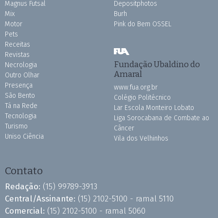
Magnus Futsal
Depositphotos
Mix
Burh
Motor
Pink do Bem OSSEL
Pets
Receitas
Revistas
Fundação Ubaldino do
Necrologia
Amaral
Outro Olhar
Presença
www.fua.org.br
São Bento
Colégio Politécnico
Tá na Rede
Lar Escola Monteiro Lobato
Tecnologia
Liga Sorocabana de Combate ao
Turismo
Câncer
Uniso Ciência
Vila dos Velhinhos
Contato
Redação:
(15) 99789-3913
Central/Assinante:
(15) 2102-5100 - ramal 5110
Comercial:
(15) 2102-5100 - ramal 5060