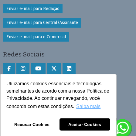
Enviar e-mail para Redação
Enviar e-mail para Central/Assinante
Enviar e-mail para o Comercial
Redes Sociais
Utilizamos cookies essenciais e tecnologias
Faça download do aplicativo
semelhantes de acordo com a nossa Política de
Privacidade. Ao continuar navegando, você
Play Store e App Store
concorda com estas condições.
Saiba mais
Todos os direitos reservados © 2025 Cruzeiro do Sul
Recusar Cookies
Aceitar Cookies