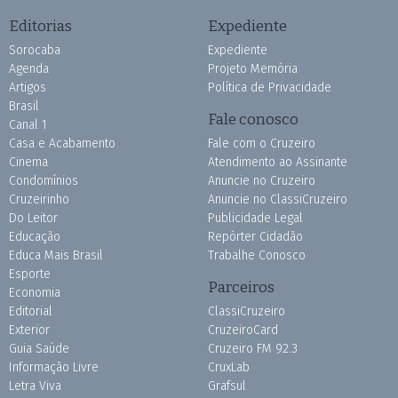
Editorias
Expediente
Sorocaba
Expediente
Agenda
Projeto Memória
Artigos
Política de Privacidade
Brasil
Fale conosco
Canal 1
Casa e Acabamento
Fale com o Cruzeiro
Cinema
Atendimento ao Assinante
Condomínios
Anuncie no Cruzeiro
Cruzeirinho
Anuncie no ClassiCruzeiro
Do Leitor
Publicidade Legal
Educação
Repórter Cidadão
Educa Mais Brasil
Trabalhe Conosco
Esporte
Parceiros
Economia
Editorial
ClassiCruzeiro
Exterior
CruzeiroCard
Guia Saúde
Cruzeiro FM 92.3
Informação Livre
CruxLab
Letra Viva
Grafsul