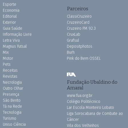
Esporte
Parceiros
Economia
Editorial
ClassiCruzeiro
Exterior
CruzeiroCard
Guia Saúde
Cruzeiro FM 92.3
Informação Livre
CruxLab
Letra Viva
Grafsul
Magnus Futsal
Depositphotos
Mix
Burh
Motor
Pink do Bem OSSEL
Pets
Receitas
Revistas
Fundação Ubaldino do
Necrologia
Amaral
Outro Olhar
Presença
www.fua.org.br
São Bento
Colégio Politécnico
Tá na Rede
Lar Escola Monteiro Lobato
Tecnologia
Liga Sorocabana de Combate ao
Turismo
Câncer
Uniso Ciência
Vila dos Velhinhos