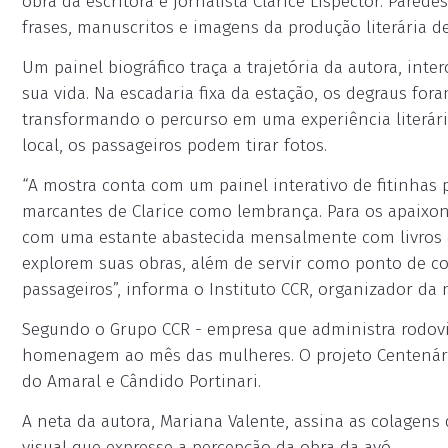
obra da escritora e jornalista Clarice Lispector. Pared
frases, manuscritos e imagens da produção literária de
Um painel biográfico traça a trajetória da autora, int
sua vida. Na escadaria fixa da estação, os degraus fo
transformando o percurso em uma experiência literár
local, os passageiros podem tirar fotos.
“A mostra conta com um painel interativo de fitinhas p
marcantes de Clarice como lembrança. Para os apaixona
com uma estante abastecida mensalmente com livros 
explorem suas obras, além de servir como ponto de col
passageiros”, informa o Instituto CCR, organizador da 
Segundo o Grupo CCR - empresa que administra rodovia
homenagem ao mês das mulheres. O projeto Centenário
do Amaral e Cândido Portinari.
A neta da autora, Mariana Valente, assina as colagens 
visual que expresse a percepção da obra da avó.