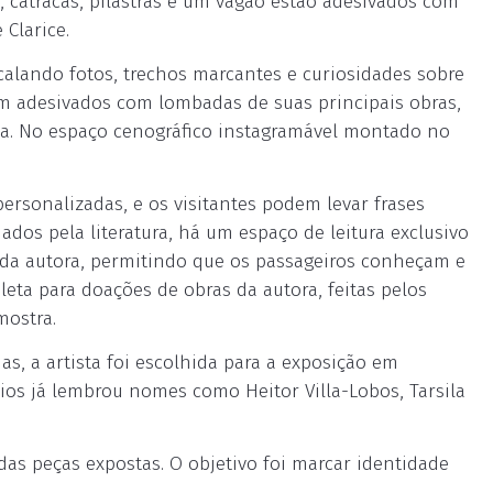
es, catracas, pilastras e um vagão estão adesivados com
 Clarice.
ercalando fotos, trechos marcantes e curiosidades sobre
ram adesivados com lombadas de suas principais obras,
ia. No espaço cenográfico instagramável montado no
ersonalizadas, e os visitantes podem levar frases
dos pela literatura, há um espaço de leitura exclusivo
da autora, permitindo que os passageiros conheçam e
eta para doações de obras da autora, feitas pelos
mostra.
s, a artista foi escolhida para a exposição em
s já lembrou nomes como Heitor Villa-Lobos, Tarsila
das peças expostas. O objetivo foi marcar identidade