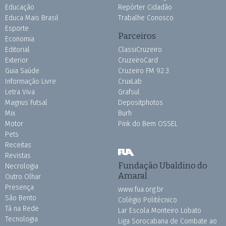
Educação
Repórter Cidadão
Educa Mais Brasil
Trabalhe Conosco
Esporte
Parceiros
Economia
Editorial
ClassiCruzeiro
Exterior
CruzeiroCard
Guia Saúde
Cruzeiro FM 92.3
Informação Livre
CruxLab
Letra Viva
Grafsul
Magnus Futsal
Depositphotos
Mix
Burh
Motor
Pink do Bem OSSEL
Pets
Receitas
Revistas
Fundação Ubaldino do
Necrologia
Amaral
Outro Olhar
Presença
www.fua.org.br
São Bento
Colégio Politécnico
Tá na Rede
Lar Escola Monteiro Lobato
Tecnologia
Liga Sorocabana de Combate ao