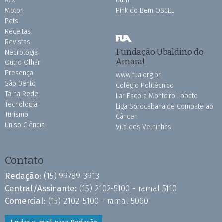
Mix
Burh
Motor
Pink do Bem OSSEL
Pets
Receitas
Revistas
Fundação Ubaldino do
Necrologia
Amaral
Outro Olhar
Presença
www.fua.org.br
São Bento
Colégio Politécnico
Tá na Rede
Lar Escola Monteiro Lobato
Tecnologia
Liga Sorocabana de Combate ao
Turismo
Câncer
Uniso Ciência
Vila dos Velhinhos
Contato
Redação:
(15) 99789-3913
Central/Assinante:
(15) 2102-5100 - ramal 5110
Comercial:
(15) 2102-5100 - ramal 5060