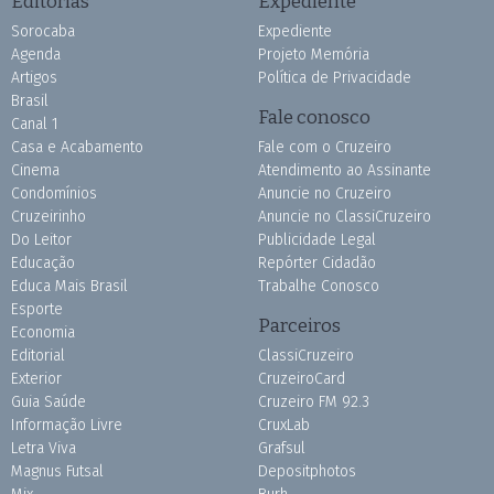
Editorias
Expediente
Sorocaba
Expediente
Agenda
Projeto Memória
Artigos
Política de Privacidade
Brasil
Fale conosco
Canal 1
Casa e Acabamento
Fale com o Cruzeiro
Cinema
Atendimento ao Assinante
Condomínios
Anuncie no Cruzeiro
Cruzeirinho
Anuncie no ClassiCruzeiro
Do Leitor
Publicidade Legal
Educação
Repórter Cidadão
Educa Mais Brasil
Trabalhe Conosco
Esporte
Parceiros
Economia
Editorial
ClassiCruzeiro
Exterior
CruzeiroCard
Guia Saúde
Cruzeiro FM 92.3
Informação Livre
CruxLab
Letra Viva
Grafsul
Magnus Futsal
Depositphotos