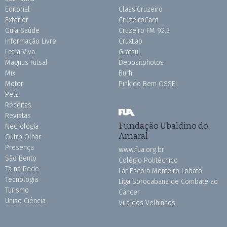
Editorial
ClassiCruzeiro
Exterior
CruzeiroCard
Guia Saúde
Cruzeiro FM 92.3
Informação Livre
CruxLab
Letra Viva
Grafsul
Magnus Futsal
Depositphotos
Mix
Burh
Motor
Pink do Bem OSSEL
Pets
Receitas
Revistas
Fundação Ubaldino do
Necrologia
Amaral
Outro Olhar
Presença
www.fua.org.br
São Bento
Colégio Politécnico
Tá na Rede
Lar Escola Monteiro Lobato
Tecnologia
Liga Sorocabana de Combate ao
Turismo
Câncer
Uniso Ciência
Vila dos Velhinhos