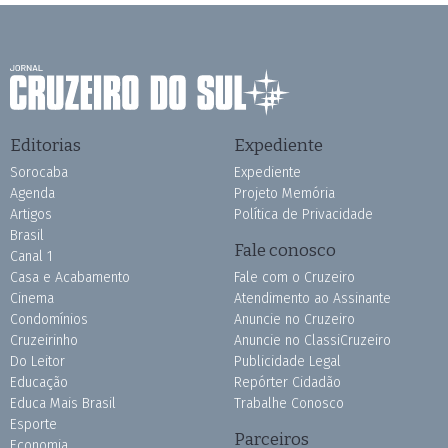
Editorias
Expediente
Sorocaba
Expediente
Agenda
Projeto Memória
Artigos
Política de Privacidade
Brasil
Fale conosco
Canal 1
Casa e Acabamento
Fale com o Cruzeiro
Cinema
Atendimento ao Assinante
Condomínios
Anuncie no Cruzeiro
Cruzeirinho
Anuncie no ClassiCruzeiro
Do Leitor
Publicidade Legal
Educação
Repórter Cidadão
Educa Mais Brasil
Trabalhe Conosco
Esporte
Parceiros
Economia