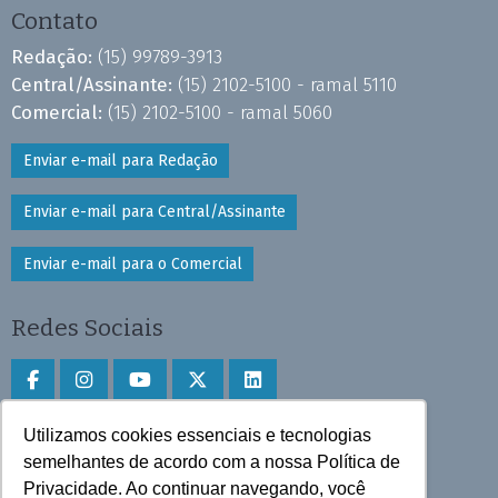
Contato
Redação:
(15) 99789-3913
Central/Assinante:
(15) 2102-5100 - ramal 5110
Comercial:
(15) 2102-5100 - ramal 5060
Enviar e-mail para Redação
Enviar e-mail para Central/Assinante
Enviar e-mail para o Comercial
Redes Sociais
Utilizamos cookies essenciais e tecnologias
Faça download do aplicativo
semelhantes de acordo com a nossa Política de
Privacidade. Ao continuar navegando, você
Play Store e App Store