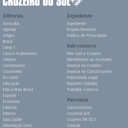
Editorias
Expediente
Sorocaba
Expediente
Agenda
Projeto Memória
Artigos
Política de Privacidade
Brasil
Fale conosco
Canal 1
Casa e Acabamento
Fale com o Cruzeiro
Cinema
Atendimento ao Assinante
Condomínios
Anuncie no Cruzeiro
Cruzeirinho
Anuncie no ClassiCruzeiro
Do Leitor
Publicidade Legal
Educação
Repórter Cidadão
Educa Mais Brasil
Trabalhe Conosco
Esporte
Parceiros
Economia
Editorial
ClassiCruzeiro
Exterior
CruzeiroCard
Guia Saúde
Cruzeiro FM 92.3
Informação Livre
CruxLab