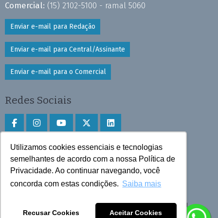
Comercial:
(15) 2102-5100 - ramal 5060
Enviar e-mail para Redação
Enviar e-mail para Central/Assinante
Enviar e-mail para o Comercial
Redes Sociais
Utilizamos cookies essenciais e tecnologias
Faça download do aplicativo
semelhantes de acordo com a nossa Política de
Play Store e App Store
Privacidade. Ao continuar navegando, você
concorda com estas condições.
Saiba mais
Todos os direitos reservados © 2025 Cruzeiro do Sul
Recusar Cookies
Aceitar Cookies