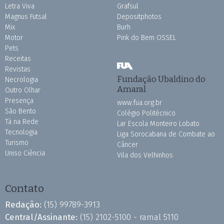
Letra Viva
Grafsul
Magnus Futsal
Depositphotos
Mix
Burh
Motor
Pink do Bem OSSEL
Pets
Receitas
Revistas
Fundação Ubaldino do
Necrologia
Amaral
Outro Olhar
Presença
www.fua.org.br
São Bento
Colégio Politécnico
Tá na Rede
Lar Escola Monteiro Lobato
Tecnologia
Liga Sorocabana de Combate ao
Turismo
Câncer
Uniso Ciência
Vila dos Velhinhos
Contato
Redação:
(15) 99789-3913
Central/Assinante:
(15) 2102-5100 - ramal 5110