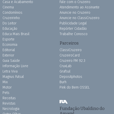
Casa e Acabamento
Fale com o Cruzeiro
Cinema
Atendimento ao Assinante
Condomínios
Anuncie no Cruzeiro
Cruzeirinho
Anuncie no ClassiCruzeiro
Do Leitor
Publicidade Legal
Educação
Repórter Cidadão
Educa Mais Brasil
Trabalhe Conosco
Esporte
Parceiros
Economia
Editorial
ClassiCruzeiro
Exterior
CruzeiroCard
Guia Saúde
Cruzeiro FM 92.3
Informação Livre
CruxLab
Letra Viva
Grafsul
Magnus Futsal
Depositphotos
Mix
Burh
Motor
Pink do Bem OSSEL
Pets
Receitas
Revistas
Fundação Ubaldino do
Necrologia
Amaral