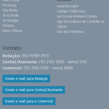
Outro Olhar
Presença
www.fua.org.br
São Bento
Colégio Politécnico
Tá na Rede
Lar Escola Monteiro Lobato
Tecnologia
Liga Sorocabana de Combate ao
Turismo
Câncer
Uniso Ciência
Vila dos Velhinhos
Contato
Redação:
(15) 99789-3913
Central/Assinante:
(15) 2102-5100 - ramal 5110
Comercial:
(15) 2102-5100 - ramal 5060
Enviar e-mail para Redação
Enviar e-mail para Central/Assinante
Enviar e-mail para o Comercial