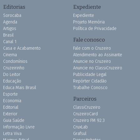
Editorias
Expediente
Sorocaba
Expediente
Agenda
Projeto Memória
Artigos
Política de Privacidade
Brasil
Fale conosco
Canal 1
Casa e Acabamento
Fale com o Cruzeiro
Cinema
Atendimento ao Assinante
Condomínios
Anuncie no Cruzeiro
Cruzeirinho
Anuncie no ClassiCruzeiro
Do Leitor
Publicidade Legal
Educação
Repórter Cidadão
Educa Mais Brasil
Trabalhe Conosco
Esporte
Parceiros
Economia
Editorial
ClassiCruzeiro
Exterior
CruzeiroCard
Guia Saúde
Cruzeiro FM 92.3
Informação Livre
CruxLab
Letra Viva
Grafsul