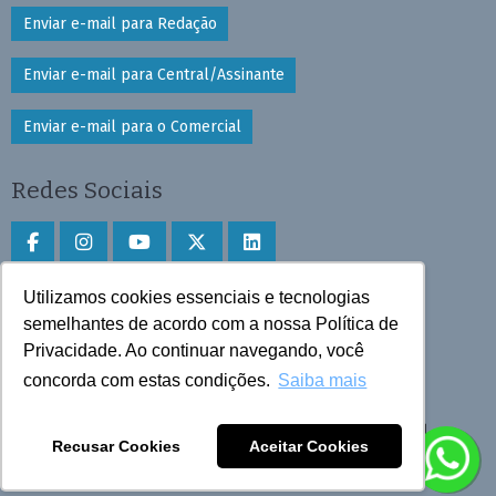
Enviar e-mail para Redação
Enviar e-mail para Central/Assinante
Enviar e-mail para o Comercial
Redes Sociais
Utilizamos cookies essenciais e tecnologias
Faça download do aplicativo
semelhantes de acordo com a nossa Política de
Privacidade. Ao continuar navegando, você
Play Store e App Store
concorda com estas condições.
Saiba mais
Todos os direitos reservados © 2025 Cruzeiro do Sul
Recusar Cookies
Aceitar Cookies