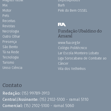
Magnus Futsal
Depositphotos
Mix
Burh
Motor
Pink do Bem OSSEL
Pets
Receitas
Revistas
Fundação Ubaldino do
Necrologia
Amaral
Outro Olhar
Presença
www.fua.org.br
São Bento
Colégio Politécnico
Tá na Rede
Lar Escola Monteiro Lobato
Tecnologia
Liga Sorocabana de Combate ao
Turismo
Câncer
Uniso Ciência
Vila dos Velhinhos
Contato
Redação:
(15) 99789-3913
Central/Assinante:
(15) 2102-5100 - ramal 5110
Comercial:
(15) 2102-5100 - ramal 5060