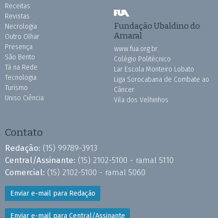
Receitas
Revistas
Fundação Ubaldino do
Necrologia
Amaral
Outro Olhar
Presença
www.fua.org.br
São Bento
Colégio Politécnico
Tá na Rede
Lar Escola Monteiro Lobato
Tecnologia
Liga Sorocabana de Combate ao
Turismo
Câncer
Uniso Ciência
Vila dos Velhinhos
Contato
Redação:
(15) 99789-3913
Central/Assinante:
(15) 2102-5100 - ramal 5110
Comercial:
(15) 2102-5100 - ramal 5060
Enviar e-mail para Redação
Enviar e-mail para Central/Assinante