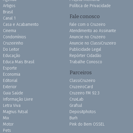
Artigos
Política de Privacidade
Brasil
Fale conosco
Canal 1
Casa e Acabamento
Fale com o Cruzeiro
Cinema
Atendimento ao Assinante
Condomínios
Anuncie no Cruzeiro
Cruzeirinho
Anuncie no ClassiCruzeiro
Do Leitor
Publicidade Legal
Educação
Repórter Cidadão
Educa Mais Brasil
Trabalhe Conosco
Esporte
Parceiros
Economia
Editorial
ClassiCruzeiro
Exterior
CruzeiroCard
Guia Saúde
Cruzeiro FM 92.3
Informação Livre
CruxLab
Letra Viva
Grafsul
Magnus Futsal
Depositphotos
Mix
Burh
Motor
Pink do Bem OSSEL
Pets