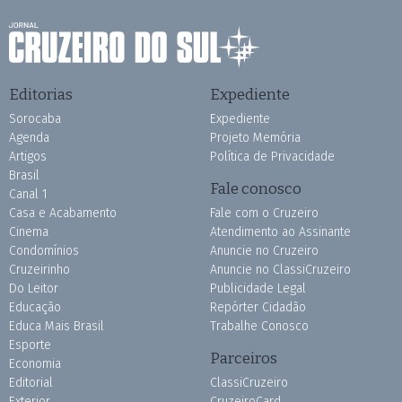
Editorias
Expediente
Sorocaba
Expediente
Agenda
Projeto Memória
Artigos
Política de Privacidade
Brasil
Fale conosco
Canal 1
Casa e Acabamento
Fale com o Cruzeiro
Cinema
Atendimento ao Assinante
Condomínios
Anuncie no Cruzeiro
Cruzeirinho
Anuncie no ClassiCruzeiro
Do Leitor
Publicidade Legal
Educação
Repórter Cidadão
Educa Mais Brasil
Trabalhe Conosco
Esporte
Parceiros
Economia
Editorial
ClassiCruzeiro
Exterior
CruzeiroCard