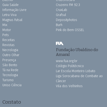
Guia Saúde
Cruzeiro FM 92.3
Informação Livre
CruxLab
Letra Viva
Grafsul
Magnus Futsal
Depositphotos
Mix
Burh
Motor
Pink do Bem OSSEL
Pets
Receitas
Revistas
Fundação Ubaldino do
Necrologia
Amaral
Outro Olhar
Presença
www.fua.org.br
São Bento
Colégio Politécnico
Tá na Rede
Lar Escola Monteiro Lobato
Tecnologia
Liga Sorocabana de Combate ao
Turismo
Câncer
Uniso Ciência
Vila dos Velhinhos
Contato