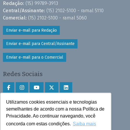
Redação:
(15) 99789-3913
Central/Assinante:
(15) 2102-5100 - ramal 5110
Comercial:
(15) 2102-5100 - ramal 5060
Enviar e-mail para Redação
Enviar e-mail para Central/Assinante
Enviar e-mail para o Comercial
Redes Sociais
Utilizamos cookies essenciais e tecnologias
Faça download do aplicativo
semelhantes de acordo com a nossa Política de
Privacidade. Ao continuar navegando, você
Play Store e App Store
concorda com estas condições.
Saiba mais