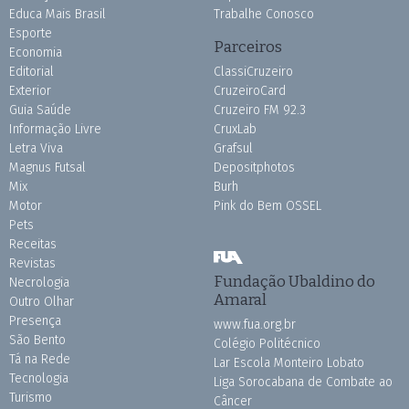
Educa Mais Brasil
Trabalhe Conosco
Esporte
Parceiros
Economia
Editorial
ClassiCruzeiro
Exterior
CruzeiroCard
Guia Saúde
Cruzeiro FM 92.3
Informação Livre
CruxLab
Letra Viva
Grafsul
Magnus Futsal
Depositphotos
Mix
Burh
Motor
Pink do Bem OSSEL
Pets
Receitas
Revistas
Fundação Ubaldino do
Necrologia
Amaral
Outro Olhar
Presença
www.fua.org.br
São Bento
Colégio Politécnico
Tá na Rede
Lar Escola Monteiro Lobato
Tecnologia
Liga Sorocabana de Combate ao
Turismo
Câncer