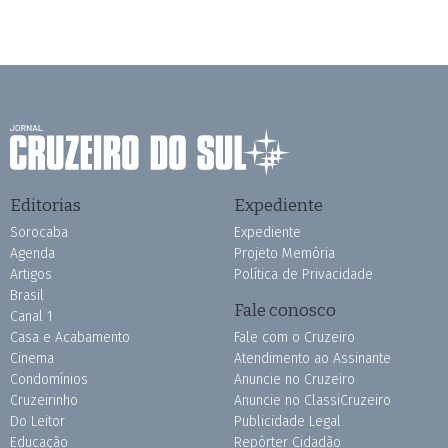
Editorias
Expediente
Sorocaba
Expediente
Agenda
Projeto Memória
Artigos
Política de Privacidade
Brasil
Fale conosco
Canal 1
Casa e Acabamento
Fale com o Cruzeiro
Cinema
Atendimento ao Assinante
Condomínios
Anuncie no Cruzeiro
Cruzeirinho
Anuncie no ClassiCruzeiro
Do Leitor
Publicidade Legal
Educação
Repórter Cidadão