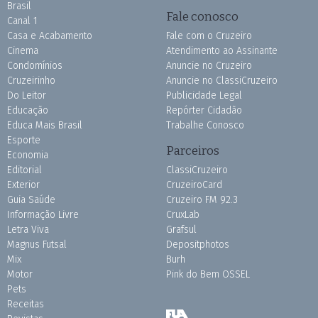
Brasil
Fale conosco
Canal 1
Casa e Acabamento
Fale com o Cruzeiro
Cinema
Atendimento ao Assinante
Condomínios
Anuncie no Cruzeiro
Cruzeirinho
Anuncie no ClassiCruzeiro
Do Leitor
Publicidade Legal
Educação
Repórter Cidadão
Educa Mais Brasil
Trabalhe Conosco
Esporte
Parceiros
Economia
Editorial
ClassiCruzeiro
Exterior
CruzeiroCard
Guia Saúde
Cruzeiro FM 92.3
Informação Livre
CruxLab
Letra Viva
Grafsul
Magnus Futsal
Depositphotos
Mix
Burh
Motor
Pink do Bem OSSEL
Pets
Receitas