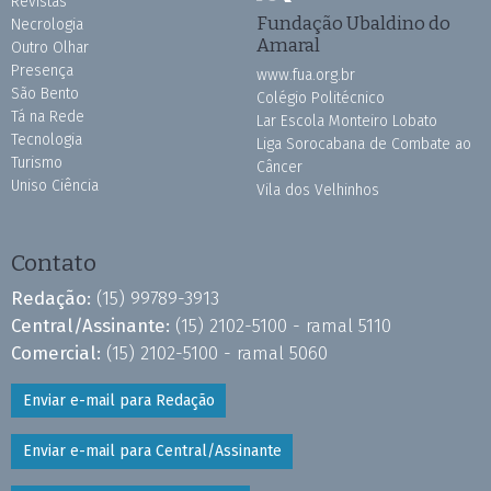
Revistas
Fundação Ubaldino do
Necrologia
Amaral
Outro Olhar
Presença
www.fua.org.br
São Bento
Colégio Politécnico
Tá na Rede
Lar Escola Monteiro Lobato
Tecnologia
Liga Sorocabana de Combate ao
Turismo
Câncer
Uniso Ciência
Vila dos Velhinhos
Contato
Redação:
(15) 99789-3913
Central/Assinante:
(15) 2102-5100 - ramal 5110
Comercial:
(15) 2102-5100 - ramal 5060
Enviar e-mail para Redação
Enviar e-mail para Central/Assinante