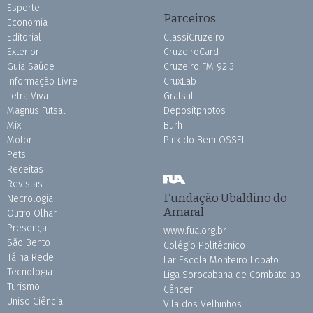
Esporte
Parceiros
Economia
Editorial
ClassiCruzeiro
Exterior
CruzeiroCard
Guia Saúde
Cruzeiro FM 92.3
Informação Livre
CruxLab
Letra Viva
Grafsul
Magnus Futsal
Depositphotos
Mix
Burh
Motor
Pink do Bem OSSEL
Pets
Receitas
Revistas
Fundação Ubaldino do
Necrologia
Amaral
Outro Olhar
Presença
www.fua.org.br
São Bento
Colégio Politécnico
Tá na Rede
Lar Escola Monteiro Lobato
Tecnologia
Liga Sorocabana de Combate ao
Turismo
Câncer
Uniso Ciência
Vila dos Velhinhos