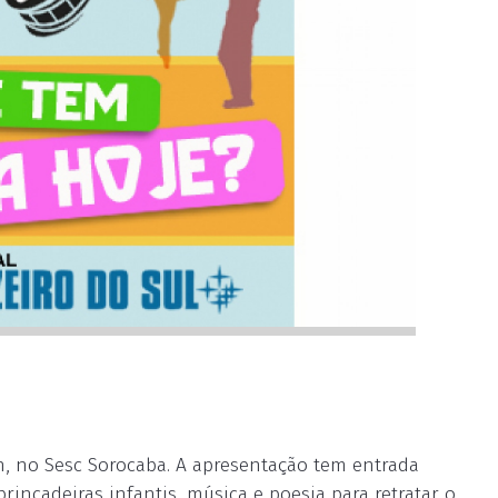
6h, no Sesc Sorocaba. A apresentação tem entrada
rincadeiras infantis, música e poesia para retratar o