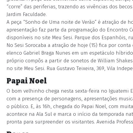
“corre” das periferias, trazendo as vivências dos becos 
Jardim Faculdade.
A peça “Sonho de Uma noite de Verão” é atração de hoj
apresentação faz parte da programação do Encontro Cen
disponíveis no site Meu Sesi. Parque dos Espanhóis, rua
No Sesi Sorocaba a atração de hoje (15) fica por conta
elenco Gabriel Braga Nunes em um espetáculo híbrido
próprio compôs a partir de sonetos de William Shakesp
no site Meu Sesi. Rua Gustavo Teixeira, 369, Vila Indep
Papai Noel
O bom velhinho chega nesta sexta-feira no Iguatemi Es
com a presença de personagens, apresentações musica
o público. E, às 16h, chegada do Papai Noel, com muita
acontece na Ala Sul e marca o início da temporada na
pronta para surpreender os visitantes. Avenida Profes