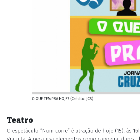
O QUE TEM PRA HOJE? (Crédito: JCS)
Teatro
O espetáculo “Num corre” é atração de hoje (15), às 1
gratuita. A peça usa elementos como capoeira, dança, b