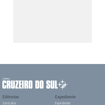
Editorias
Expediente
Sorocaba
Expediente