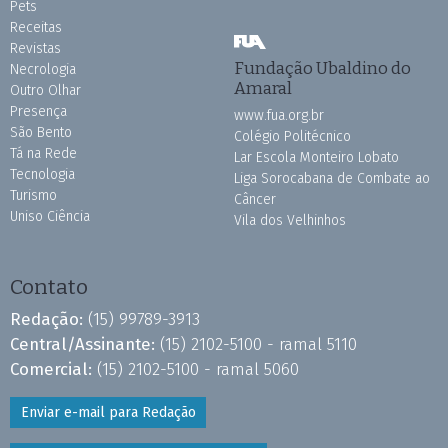
Pets
Receitas
Revistas
Fundação Ubaldino do
Necrologia
Amaral
Outro Olhar
Presença
www.fua.org.br
São Bento
Colégio Politécnico
Tá na Rede
Lar Escola Monteiro Lobato
Tecnologia
Liga Sorocabana de Combate ao
Turismo
Câncer
Uniso Ciência
Vila dos Velhinhos
Contato
Redação:
(15) 99789-3913
Central/Assinante:
(15) 2102-5100 - ramal 5110
Comercial:
(15) 2102-5100 - ramal 5060
Enviar e-mail para Redação