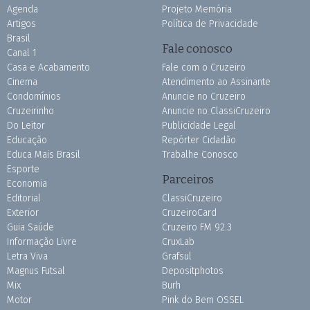
Agenda
Projeto Memória
Artigos
Política de Privacidade
Brasil
Fale conosco
Canal 1
Casa e Acabamento
Fale com o Cruzeiro
Cinema
Atendimento ao Assinante
Condomínios
Anuncie no Cruzeiro
Cruzeirinho
Anuncie no ClassiCruzeiro
Do Leitor
Publicidade Legal
Educação
Repórter Cidadão
Educa Mais Brasil
Trabalhe Conosco
Esporte
Parceiros
Economia
Editorial
ClassiCruzeiro
Exterior
CruzeiroCard
Guia Saúde
Cruzeiro FM 92.3
Informação Livre
CruxLab
Letra Viva
Grafsul
Magnus Futsal
Depositphotos
Mix
Burh
Motor
Pink do Bem OSSEL