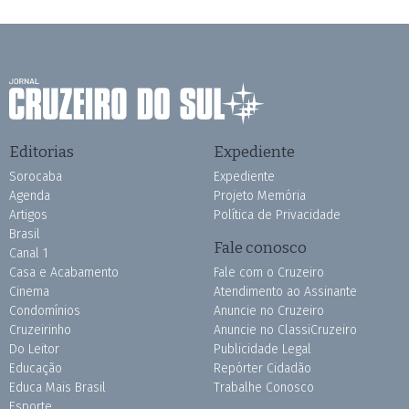
Editorias
Expediente
Sorocaba
Expediente
Agenda
Projeto Memória
Artigos
Política de Privacidade
Brasil
Fale conosco
Canal 1
Casa e Acabamento
Fale com o Cruzeiro
Cinema
Atendimento ao Assinante
Condomínios
Anuncie no Cruzeiro
Cruzeirinho
Anuncie no ClassiCruzeiro
Do Leitor
Publicidade Legal
Educação
Repórter Cidadão
Educa Mais Brasil
Trabalhe Conosco
Esporte