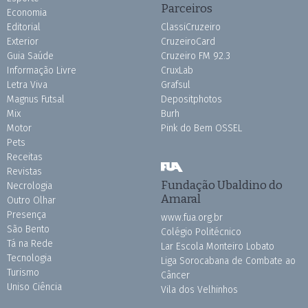
Parceiros
Economia
Editorial
ClassiCruzeiro
Exterior
CruzeiroCard
Guia Saúde
Cruzeiro FM 92.3
Informação Livre
CruxLab
Letra Viva
Grafsul
Magnus Futsal
Depositphotos
Mix
Burh
Motor
Pink do Bem OSSEL
Pets
Receitas
Revistas
Fundação Ubaldino do
Necrologia
Amaral
Outro Olhar
Presença
www.fua.org.br
São Bento
Colégio Politécnico
Tá na Rede
Lar Escola Monteiro Lobato
Tecnologia
Liga Sorocabana de Combate ao
Turismo
Câncer
Uniso Ciência
Vila dos Velhinhos