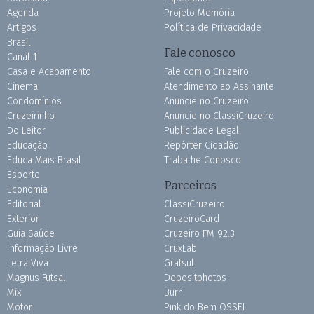
Agenda
Projeto Memória
Artigos
Política de Privacidade
Brasil
Fale conosco
Canal 1
Casa e Acabamento
Fale com o Cruzeiro
Cinema
Atendimento ao Assinante
Condomínios
Anuncie no Cruzeiro
Cruzeirinho
Anuncie no ClassiCruzeiro
Do Leitor
Publicidade Legal
Educação
Repórter Cidadão
Educa Mais Brasil
Trabalhe Conosco
Esporte
Parceiros
Economia
Editorial
ClassiCruzeiro
Exterior
CruzeiroCard
Guia Saúde
Cruzeiro FM 92.3
Informação Livre
CruxLab
Letra Viva
Grafsul
Magnus Futsal
Depositphotos
Mix
Burh
Motor
Pink do Bem OSSEL