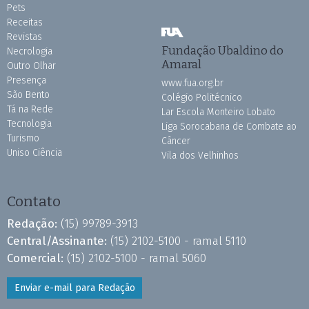
Pets
Receitas
Revistas
Fundação Ubaldino do
Necrologia
Amaral
Outro Olhar
Presença
www.fua.org.br
São Bento
Colégio Politécnico
Tá na Rede
Lar Escola Monteiro Lobato
Tecnologia
Liga Sorocabana de Combate ao
Turismo
Câncer
Uniso Ciência
Vila dos Velhinhos
Contato
Redação:
(15) 99789-3913
Central/Assinante:
(15) 2102-5100 - ramal 5110
Comercial:
(15) 2102-5100 - ramal 5060
Enviar e-mail para Redação