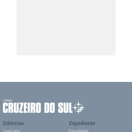
Editorias
Expediente
Sorocaba
Expediente