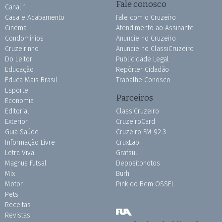
Fale conosco
Canal 1
Casa e Acabamento
Fale com o Cruzeiro
Cinema
Atendimento ao Assinante
Condomínios
Anuncie no Cruzeiro
Cruzeirinho
Anuncie no ClassiCruzeiro
Do Leitor
Publicidade Legal
Educação
Repórter Cidadão
Educa Mais Brasil
Trabalhe Conosco
Esporte
Parceiros
Economia
Editorial
ClassiCruzeiro
Exterior
CruzeiroCard
Guia Saúde
Cruzeiro FM 92.3
Informação Livre
CruxLab
Letra Viva
Grafsul
Magnus Futsal
Depositphotos
Mix
Burh
Motor
Pink do Bem OSSEL
Pets
Receitas
Revistas