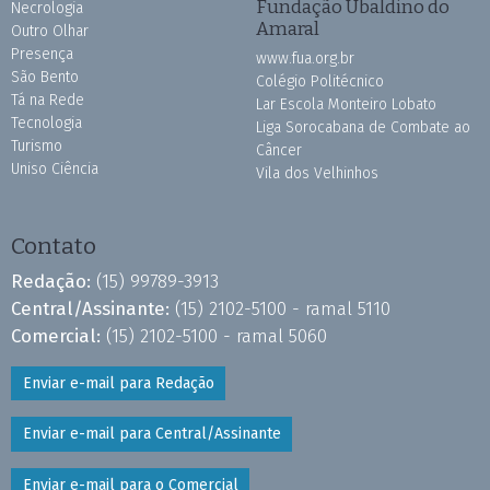
Fundação Ubaldino do
Necrologia
Amaral
Outro Olhar
Presença
www.fua.org.br
São Bento
Colégio Politécnico
Tá na Rede
Lar Escola Monteiro Lobato
Tecnologia
Liga Sorocabana de Combate ao
Turismo
Câncer
Uniso Ciência
Vila dos Velhinhos
Contato
Redação:
(15) 99789-3913
Central/Assinante:
(15) 2102-5100 - ramal 5110
Comercial:
(15) 2102-5100 - ramal 5060
Enviar e-mail para Redação
Enviar e-mail para Central/Assinante
Enviar e-mail para o Comercial