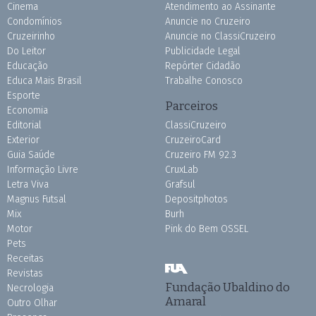
Cinema
Atendimento ao Assinante
Condomínios
Anuncie no Cruzeiro
Cruzeirinho
Anuncie no ClassiCruzeiro
Do Leitor
Publicidade Legal
Educação
Repórter Cidadão
Educa Mais Brasil
Trabalhe Conosco
Esporte
Parceiros
Economia
Editorial
ClassiCruzeiro
Exterior
CruzeiroCard
Guia Saúde
Cruzeiro FM 92.3
Informação Livre
CruxLab
Letra Viva
Grafsul
Magnus Futsal
Depositphotos
Mix
Burh
Motor
Pink do Bem OSSEL
Pets
Receitas
Revistas
Fundação Ubaldino do
Necrologia
Amaral
Outro Olhar