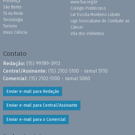
Presença
www.fua.org.br
São Bento
Colégio Politécnico
Tá na Rede
Lar Escola Monteiro Lobato
Tecnologia
Liga Sorocabana de Combate ao
Turismo
Câncer
Uniso Ciência
Vila dos Velhinhos
Contato
Redação:
(15) 99789-3913
Central/Assinante:
(15) 2102-5100 - ramal 5110
Comercial:
(15) 2102-5100 - ramal 5060
Enviar e-mail para Redação
Enviar e-mail para Central/Assinante
Enviar e-mail para o Comercial