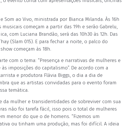
, o evento conta com apresentações musicais, oficinas
e Som ao Vivo, ministrada por Bianca Milanda. Às 16h
s musicais começam a partir das 19h e serão Gabrelu,
ica, com Luciana Brandão, será das 10h30 às 12h. Das
hay (Slam 015). E para fechar a noite, o palco do
os show começam às 18h.
arte com o tema: “Presença e narrativas de mulheres e
 e às imposições do capitalismo”. De acordo com a
rrista e produtora Flávia Biggs, o dia a dia de
lembra que as artistas convidadas para o evento foram
ssa temática.
ade da mulher e transidentidades de sobreviver com sua
as não foi tarefa fácil, isso pois o total de mulheres
bem menor do que o de homens. “Fizemos um
va ou tinham uma produção, mas foi difícil. A ideia