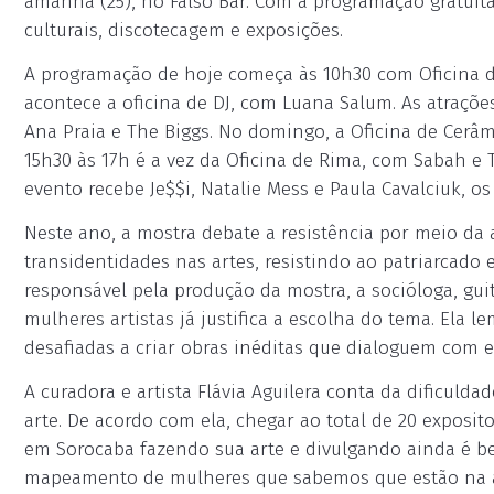
amanhã (25), no Falso Bar. Com a programação gratuita
culturais, discotecagem e exposições.
A programação de hoje começa às 10h30 com Oficina d
acontece a oficina de DJ, com Luana Salum. As atraçõe
Ana Praia e The Biggs. No domingo, a Oficina de Cerâm
15h30 às 17h é a vez da Oficina de Rima, com Sabah e T
evento recebe Je$$i, Natalie Mess e Paula Cavalciuk, 
Neste ano, a mostra debate a resistência por meio da 
transidentidades nas artes, resistindo ao patriarcado
responsável pela produção da mostra, a socióloga, guita
mulheres artistas já justifica a escolha do tema. Ela 
desafiadas a criar obras inéditas que dialoguem com e
A curadora e artista Flávia Aguilera conta da dificuld
arte. De acordo com ela, chegar ao total de 20 expositor
em Sorocaba fazendo sua arte e divulgando ainda é 
mapeamento de mulheres que sabemos que estão na ati