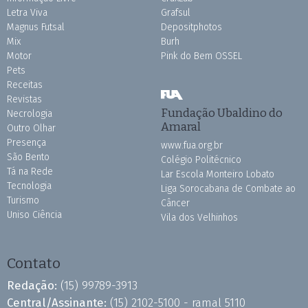
Letra Viva
Grafsul
Magnus Futsal
Depositphotos
Mix
Burh
Motor
Pink do Bem OSSEL
Pets
Receitas
Revistas
Fundação Ubaldino do
Necrologia
Amaral
Outro Olhar
Presença
www.fua.org.br
São Bento
Colégio Politécnico
Tá na Rede
Lar Escola Monteiro Lobato
Tecnologia
Liga Sorocabana de Combate ao
Turismo
Câncer
Uniso Ciência
Vila dos Velhinhos
Contato
Redação:
(15) 99789-3913
Central/Assinante:
(15) 2102-5100 - ramal 5110