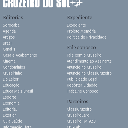
Editorias
Expediente
Sorocaba
Expediente
Agenda
Projeto Memória
Artigos
Política de Privacidade
Brasil
Fale conosco
Canal 1
Casa e Acabamento
Fale com o Cruzeiro
Cinema
Atendimento ao Assinante
Condomínios
Anuncie no Cruzeiro
Cruzeirinho
Anuncie no ClassiCruzeiro
Do Leitor
Publicidade Legal
Educação
Repórter Cidadão
Educa Mais Brasil
Trabalhe Conosco
Esporte
Parceiros
Economia
Editorial
ClassiCruzeiro
Exterior
CruzeiroCard
Guia Saúde
Cruzeiro FM 92.3
Informação Livre
CruxLab