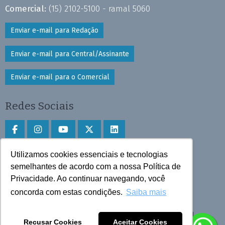
Comercial:
(15) 2102-5100 - ramal 5060
Enviar e-mail para Redação
Enviar e-mail para Central/Assinante
Enviar e-mail para o Comercial
Redes Sociais
Utilizamos cookies essenciais e tecnologias
Faça download do aplicativo
semelhantes de acordo com a nossa Política de
Privacidade. Ao continuar navegando, você
Play Store e App Store
concorda com estas condições.
Saiba mais
Todos os direitos reservados © 2025 Cruzeiro do Sul
Recusar Cookies
Aceitar Cookies