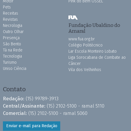
Motor
Pink do Bem OSSEL
Pets
Receitas
Revistas
Fundação Ubaldino do
Necrologia
Amaral
Outro Olhar
Presença
www.fua.org.br
São Bento
Colégio Politécnico
Tá na Rede
Lar Escola Monteiro Lobato
Tecnologia
Liga Sorocabana de Combate ao
Turismo
Câncer
Uniso Ciência
Vila dos Velhinhos
Contato
Redação:
(15) 99789-3913
Central/Assinante:
(15) 2102-5100 - ramal 5110
Comercial:
(15) 2102-5100 - ramal 5060
Enviar e-mail para Redação