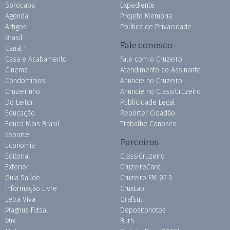
Sorocaba
Expediente
Agenda
Projeto Memória
Artigos
Política de Privacidade
Brasil
Fale conosco
Canal 1
Casa e Acabamento
Fale com o Cruzeiro
Cinema
Atendimento ao Assinante
Condomínios
Anuncie no Cruzeiro
Cruzeirinho
Anuncie no ClassiCruzeiro
Do Leitor
Publicidade Legal
Educação
Repórter Cidadão
Educa Mais Brasil
Trabalhe Conosco
Esporte
Parceiros
Economia
Editorial
ClassiCruzeiro
Exterior
CruzeiroCard
Guia Saúde
Cruzeiro FM 92.3
Informação Livre
CruxLab
Letra Viva
Grafsul
Magnus Futsal
Depositphotos
Mix
Burh