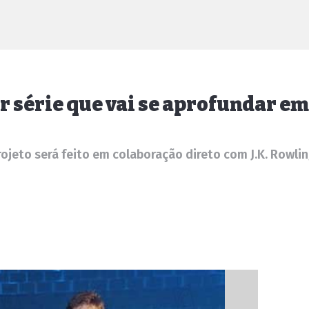
ar série que vai se aprofundar e
ojeto será feito em colaboração direto com J.K. Rowli