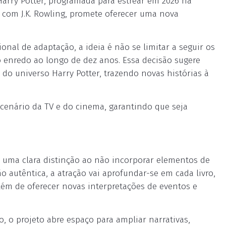
arry Potter, programada para estrear em 2026 na
a com J.K. Rowling, promete oferecer uma nova
nal de adaptação, a ideia é não se limitar a seguir os
o enredo ao longo de dez anos. Essa decisão sugere
do universo Harry Potter, trazendo novas histórias à
 cenário da TV e do cinema, garantindo que seja
á uma clara distinção ao não incorporar elementos de
autêntica, a atração vai aprofundar-se em cada livro,
além de oferecer novas interpretações de eventos e
o projeto abre espaço para ampliar narrativas,