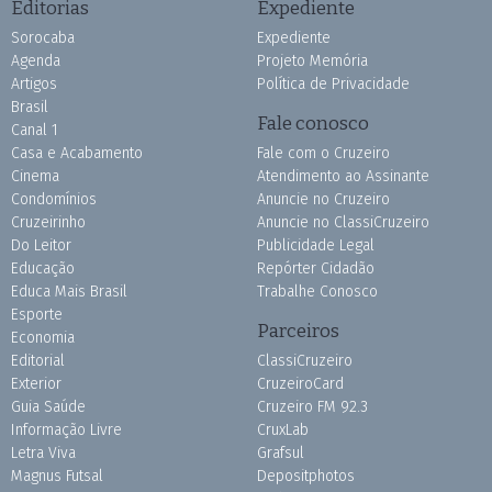
Editorias
Expediente
Sorocaba
Expediente
Agenda
Projeto Memória
Artigos
Política de Privacidade
Brasil
Fale conosco
Canal 1
Casa e Acabamento
Fale com o Cruzeiro
Cinema
Atendimento ao Assinante
Condomínios
Anuncie no Cruzeiro
Cruzeirinho
Anuncie no ClassiCruzeiro
Do Leitor
Publicidade Legal
Educação
Repórter Cidadão
Educa Mais Brasil
Trabalhe Conosco
Esporte
Parceiros
Economia
Editorial
ClassiCruzeiro
Exterior
CruzeiroCard
Guia Saúde
Cruzeiro FM 92.3
Informação Livre
CruxLab
Letra Viva
Grafsul
Magnus Futsal
Depositphotos