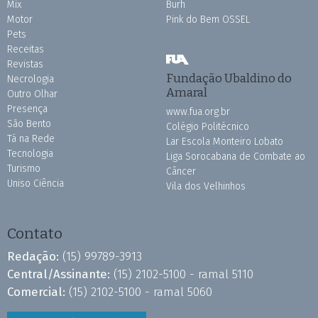
Mix
Burh
Motor
Pink do Bem OSSEL
Pets
Receitas
Revistas
Fundação Ubaldino do
Necrologia
Amaral
Outro Olhar
Presença
www.fua.org.br
São Bento
Colégio Politécnico
Tá na Rede
Lar Escola Monteiro Lobato
Tecnologia
Liga Sorocabana de Combate ao
Turismo
Câncer
Uniso Ciência
Vila dos Velhinhos
Contato
Redação:
(15) 99789-3913
Central/Assinante:
(15) 2102-5100 - ramal 5110
Comercial:
(15) 2102-5100 - ramal 5060