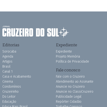
Editorias
Expediente
Sorocaba
Expediente
Agenda
Projeto Memória
Artigos
Política de Privacidade
Brasil
Fale conosco
Canal 1
Casa e Acabamento
Fale com o Cruzeiro
Cinema
Atendimento ao Assinante
Condomínios
Anuncie no Cruzeiro
Cruzeirinho
Anuncie no ClassiCruzeiro
Do Leitor
Publicidade Legal
Educação
Repórter Cidadão
Educa Mais Brasil
Trabalhe Conosco