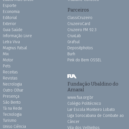
Esporte
Parceiros
Economia
Editorial
ClassiCruzeiro
Exterior
CruzeiroCard
Guia Saúde
Cruzeiro FM 92.3
Informação Livre
CruxLab
Letra Viva
Grafsul
Magnus Futsal
Depositphotos
Mix
Burh
Motor
Pink do Bem OSSEL
Pets
Receitas
Revistas
Fundação Ubaldino do
Necrologia
Amaral
Outro Olhar
Presença
www.fua.org.br
São Bento
Colégio Politécnico
Tá na Rede
Lar Escola Monteiro Lobato
Tecnologia
Liga Sorocabana de Combate ao
Turismo
Câncer
Uniso Ciência
Vila dos Velhinhos