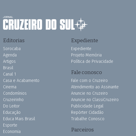
Editorias
Expediente
Sorocaba
Expediente
Agenda
Projeto Memória
Artigos
Política de Privacidade
Brasil
Fale conosco
Canal 1
Casa e Acabamento
Fale com o Cruzeiro
Cinema
Atendimento ao Assinante
Condomínios
Anuncie no Cruzeiro
Cruzeirinho
Anuncie no ClassiCruzeiro
Do Leitor
Publicidade Legal
Educação
Repórter Cidadão
Educa Mais Brasil
Trabalhe Conosco
Esporte
Parceiros
Economia