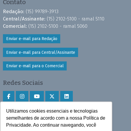
Contato
Redação:
(15) 99789-3913
Central/Assinante:
(15) 2102-5100 - ramal 5110
Comercial:
(15) 2102-5100 - ramal 5060
Enviar e-mail para Redação
Enviar e-mail para Central/Assinante
Enviar e-mail para o Comercial
Redes Sociais
Utilizamos cookies essenciais e tecnologias
Faça download do aplicativo
semelhantes de acordo com a nossa Política de
Privacidade. Ao continuar navegando, você
Play Store e App Store