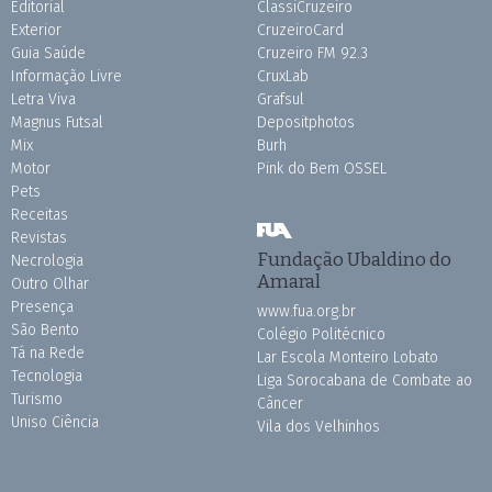
Editorial
ClassiCruzeiro
Exterior
CruzeiroCard
Guia Saúde
Cruzeiro FM 92.3
Informação Livre
CruxLab
Letra Viva
Grafsul
Magnus Futsal
Depositphotos
Mix
Burh
Motor
Pink do Bem OSSEL
Pets
Receitas
Revistas
Fundação Ubaldino do
Necrologia
Amaral
Outro Olhar
Presença
www.fua.org.br
São Bento
Colégio Politécnico
Tá na Rede
Lar Escola Monteiro Lobato
Tecnologia
Liga Sorocabana de Combate ao
Turismo
Câncer
Uniso Ciência
Vila dos Velhinhos