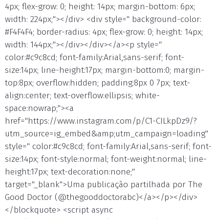
4px; flex-grow: 0; height: 14px; margin-bottom: 6px;
width: 224px;"></div> <div style=" background-color:
#F4F4F4; border-radius: 4px; flex-grow: 0; height: 14px;
width: 144px;"></div></div></a><p style="
color:#c9c8cd; font-family:Arial,sans-serif; font-
size:14px; line-height:17px; margin-bottom:0; margin-
top:8px; overflow:hidden; padding:8px 0 7px; text-
align:center; text-overflow:ellipsis; white-
space:nowrap;"><a
href="https://www.instagram.com/p/C1-CILkpDz9/?
utm_source=ig_embed&amp;utm_campaign=loading"
style=" color:#c9c8cd; font-family:Arial,sans-serif; font-
size:14px; font-style:normal; font-weight:normal; line-
height:17px; text-decoration:none;"
target="_blank">Uma publicação partilhada por The
Good Doctor (@thegooddoctorabc)</a></p></div>
</blockquote> <script async