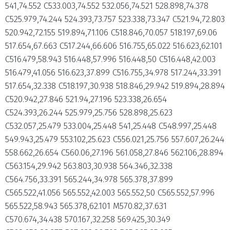
541,74.552 C533.003,74.552 532.056,74.521 528.898,74.378
C525.979,74.244 524.393,73.757 523.338,73.347 C521.94,72.803
520.942,72.155 519.894,71.106 C518.846,70.057 518.197,69.06
517.654,67.663 C517.244,66.606 516.755,65.022 516.623,62.101
C516.479,58.943 516.448,57.996 516.448,50 C516.448,42.003
516.479,41.056 516.623,37.899 C516.755,34.978 517.244,33.391
517.654,32.338 C518.197,30.938 518.846,29.942 519.894,28.894
C520.942,27.846 521.94,27.196 523.338,26.654
C524.393,26.244 525.979,25.756 528.898,25.623
C532.057,25.479 533.004,25.448 541,25.448 C548.997,25.448
549.943,25.479 553.102,25.623 C556.021,25.756 557.607,26.244
558.662,26.654 C560.06,27.196 561.058,27.846 562.106,28.894
C563.154,29.942 563.803,30.938 564.346,32.338
C564.756,33.391 565.244,34.978 565.378,37.899
C565.522,41.056 565.552,42.003 565.552,50 C565.552,57.996
565.522,58.943 565.378,62.101 M570.82,37.631
C570.674,34.438 570.167,32.258 569.425,30.349