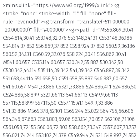
xmlns:xlink="https://www.w3.org/1999/xlink"><g
stroke="none" stroke-width="1" fill="none" fill-
rule="evenodd"><g transform="translate(-511.000000,
-20.000000)" fill="#000000"><g><path d="M556.869,30.41
C554.814,30.41 553.148,32.076 553.148,34.131 C553.148,36.186
554.814,37.852 556.869,37.852 C558.924,37.852 560.59,36.186
560.59,34.131 C560.59,32.076 558.924,30.41 556.869,30.41
M541,60.657 C535.114,60.657 530.342,55.887 530.342,50
C530.342,44.114 535.114,39.342 541,39.342 C546.887,39.342
551.658,44.114 551.658,50 C551.658,55.887 546.887,60.657
541,60.657 M541,33.886 C532.1,33.886 524.886,41.1 524.886,50
C524.886,58.899 532.1,66.113 541,66.113 C549.9,66.113
557.115,58.899 557.115,50 C557.115,41.1 549.9,33.886
541,33.886 M565.378,62.101 C565.244,65.022 564.756,66.606
564.346,67.663 C563.803,69.06 563.154,70.057 562.106,71.106
C561.058,72.155 560.06,72.803 558.662,73.347 C557.607,73.757
556.021,74.244 553.102,74.378 C549.944,74.521 548.997,74.552