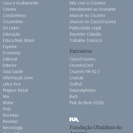
Casa e Acabamento
Fale com o Cruzeiro
Cinema
Atendimento ao Assinante
Condomínios
Anuncie no Cruzeiro
Cruzeirinho
Anuncie no ClassiCruzeiro
Do Leitor
Publicidade Legal
Educação
Repórter Cidadão
Educa Mais Brasil
Trabalhe Conosco
Esporte
Parceiros
Economia
Editorial
ClassiCruzeiro
Exterior
CruzeiroCard
Guia Saúde
Cruzeiro FM 92.3
Informação Livre
CruxLab
Letra Viva
Grafsul
Magnus Futsal
Depositphotos
Mix
Burh
Motor
Pink do Bem OSSEL
Pets
Receitas
Revistas
Fundação Ubaldino do
Necrologia