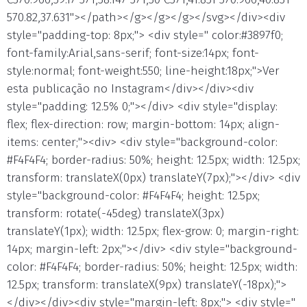
570.82,37.631"></path></g></g></g></svg></div><div
style="padding-top: 8px;"> <div style=" color:#3897f0;
font-family:Arial,sans-serif; font-size:14px; font-
style:normal; font-weight:550; line-height:18px;">Ver
esta publicação no Instagram</div></div><div
style="padding: 12.5% 0;"></div> <div style="display:
flex; flex-direction: row; margin-bottom: 14px; align-
items: center;"><div> <div style="background-color:
#F4F4F4; border-radius: 50%; height: 12.5px; width: 12.5px;
transform: translateX(0px) translateY(7px);"></div> <div
style="background-color: #F4F4F4; height: 12.5px;
transform: rotate(-45deg) translateX(3px)
translateY(1px); width: 12.5px; flex-grow: 0; margin-right:
14px; margin-left: 2px;"></div> <div style="background-
color: #F4F4F4; border-radius: 50%; height: 12.5px; width:
12.5px; transform: translateX(9px) translateY(-18px);">
</div></div><div style="margin-left: 8px;"> <div style="