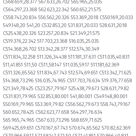
C568.659,28.377 567.633,26.702 565.965,25.035
C564.297,23.368 562.623,22.342 560.652,21.575
C558.743,20.834 556.562,20.326 553.369,20.18 C550.169,20.033
549.148,20 541,20 C532.853,20 531.831,20.033 528.631,20.18
C525.438,20.326 523.257,20.834 521.349,21.575
C519.376,22.342 517.703,23.368 516.035,25.035
C514.368,26.702 513.342,28.377 512.574,30.349
C511.834,32.258 511.326,34.438 511.181,37.631 C511.035,40.831
511,41.851 511,50 C511,58.147 511.035,59.17 511.181,62.369
C511.326,65.562 511.834,67.743 512.574,69.651 C513.342,71.625
514.368,73.296 516.035,74.965 C517.703,76.634 519.376,77.658
521.349,78.425 C523.257,79.167 525.438,79.673 528.631,79.82
C531.831,79.965 532.853,80.001 541,80.001 C549.148,80.001
550.169,79.965 553.369,79.82 C556.562,79.673 558.743,79.167
560.652,78.425 C562.623,77.658 564.297,76.634
565.965,74.965 C567.633,73.296 568.659,71.625
569.425,69.651 C570.167,67.743 570.674,65.562 570.82,62.369
C570.966,59.17 571,58.147 571,50 C571,41.851 570.966,40.831