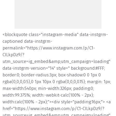
<blockquote class="instagram-media" data-instgrm-
captioned data-instgrm-
permalink="https://www.instagram.com/p/C1-
CILkpDz9/?
utm_source=ig_embed&amp;utm_campaign=loading"
data-instgrm-version="14" style=" background:#FFF;
border:0; border-radius:3px; box-shadow:0 0 1px 0
rgba(0,0,0,0.5),0 1px 10px 0 rgba(0,0,0,0.15); margin: 1px;
max-width:540px; min-width:326px; padding:0;
width:99.375%; width:-webkit-calc(100% - 2px);
width:calc(100% - 2px);"><div style="padding:16px;"> <a
href="https://www.instagram.com/p/C1-CILkpDz9/?
utm_source=ig_embed&amp;utm_campaign=loading"