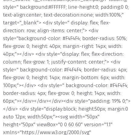
style=" background:#FFFFFF; line-height:0; padding:0 0;
text-align:center; text-decoration:none; width:100%;"
target="_blank"> <div style=" display: flex; flex-
direction: row; align-items: center;"> <div
style="background-color: #F4F4F4; border-radius: 50%;
flex-grow: 0; height: 40px; margin-right: 14px; width:
40px;"></div> <div style="display: flex; flex-direction:
column; flex-grow: 1; justify-content: center;"> <div
style=" background-color: #F4F4F4; border-radius: 4px;
flex-grow: 0; height: 14px; margin-bottom: 6px; width:
100px;"></div> <div style=" background-color: #F4F4F4;
border-radius: 4px; flex-grow: 0; height: 14px; width:
60px;"></div></div></div><div style="padding: 19% 0;">
</div> <div style="display:block; height:50px; margin:0
auto 12px; width:50px;"><svg width="50px"
height="50px" viewBox="0 0 60 60" version="1.1"
xmlns="https://www.w3.org/2000/svg"