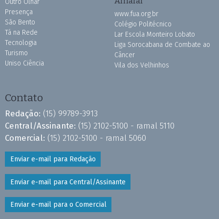
Amaral
Outro Olhar
Presença
www.fua.org.br
São Bento
Colégio Politécnico
Tá na Rede
Lar Escola Monteiro Lobato
Tecnologia
Liga Sorocabana de Combate ao
Turismo
Câncer
Uniso Ciência
Vila dos Velhinhos
Contato
Redação:
(15) 99789-3913
Central/Assinante:
(15) 2102-5100 - ramal 5110
Comercial:
(15) 2102-5100 - ramal 5060
Enviar e-mail para Redação
Enviar e-mail para Central/Assinante
Enviar e-mail para o Comercial