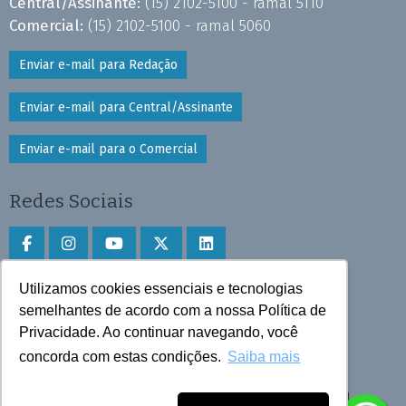
Central/Assinante:
(15) 2102-5100 - ramal 5110
Comercial:
(15) 2102-5100 - ramal 5060
Enviar e-mail para Redação
Enviar e-mail para Central/Assinante
Enviar e-mail para o Comercial
Redes Sociais
Utilizamos cookies essenciais e tecnologias
Faça download do aplicativo
semelhantes de acordo com a nossa Política de
Privacidade. Ao continuar navegando, você
Play Store e App Store
concorda com estas condições.
Saiba mais
Todos os direitos reservados © 2025 Cruzeiro do Sul