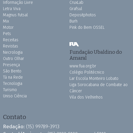
Informação Livre
CruxLab
Letra Viva
Grafsul
Magnus Futsal
Depositphotos
Mix
Burh
Motor
Pink do Bem OSSEL
Pets
Receitas
Revistas
Fundação Ubaldino do
Necrologia
Amaral
Outro Olhar
Presença
www.fua.org.br
São Bento
Colégio Politécnico
Tá na Rede
Lar Escola Monteiro Lobato
Tecnologia
Liga Sorocabana de Combate ao
Turismo
Câncer
Uniso Ciência
Vila dos Velhinhos
Contato
Redação:
(15) 99789-3913