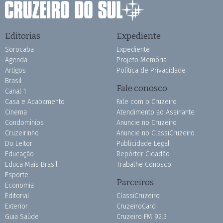
Editorias
Expediente
Sorocaba
Expediente
Agenda
Projeto Memória
Artigos
Política de Privacidade
Brasil
Fale conosco
Canal 1
Casa e Acabamento
Fale com o Cruzeiro
Cinema
Atendimento ao Assinante
Condomínios
Anuncie no Cruzeiro
Cruzeirinho
Anuncie no ClassiCruzeiro
Do Leitor
Publicidade Legal
Educação
Repórter Cidadão
Educa Mais Brasil
Trabalhe Conosco
Esporte
Parceiros
Economia
Editorial
ClassiCruzeiro
Exterior
CruzeiroCard
Guia Saúde
Cruzeiro FM 92.3