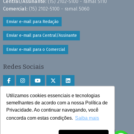
Central/Assinante:
(15) 2102-5100 - ramal 5110
Comercial:
(15) 2102-5100 - ramal 5060
Enviar e-mail para Redação
Enviar e-mail para Central/Assinante
Enviar e-mail para o Comercial
Redes Sociais
Utilizamos cookies essenciais e tecnologias
Faça download do aplicativo
semelhantes de acordo com a nossa Política de
Privacidade. Ao continuar navegando, você
Play Store e App Store
concorda com estas condições.
Saiba mais
Todos os direitos reservados © 2025 Cruzeiro do Sul