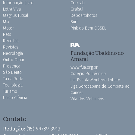
Informação Livre
CruxLab
Letra Viva
Grafsul
Magnus Futsal
Depositphotos
Mix
Burh
Motor
Pink do Bem OSSEL
Pets
Receitas
Revistas
Fundação Ubaldino do
Necrologia
Amaral
Outro Olhar
Presença
www.fua.org.br
São Bento
Colégio Politécnico
Tá na Rede
Lar Escola Monteiro Lobato
Tecnologia
Liga Sorocabana de Combate ao
Turismo
Câncer
Uniso Ciência
Vila dos Velhinhos
Contato
Redação:
(15) 99789-3913