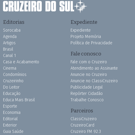
Editorias
Expediente
Sorocaba
Expediente
Agenda
Projeto Memória
Artigos
Política de Privacidade
Brasil
Fale conosco
Canal 1
Casa e Acabamento
Fale com o Cruzeiro
Cinema
Atendimento ao Assinante
Condomínios
Anuncie no Cruzeiro
Cruzeirinho
Anuncie no ClassiCruzeiro
Do Leitor
Publicidade Legal
Educação
Repórter Cidadão
Educa Mais Brasil
Trabalhe Conosco
Esporte
Parceiros
Economia
Editorial
ClassiCruzeiro
Exterior
CruzeiroCard
Guia Saúde
Cruzeiro FM 92.3