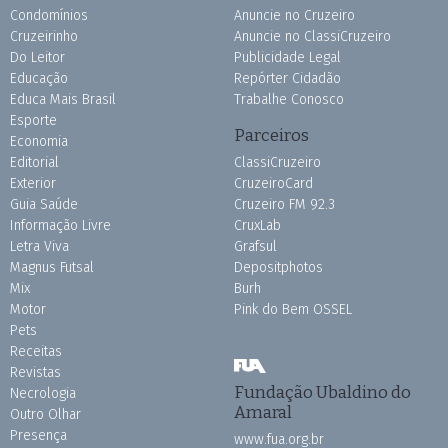
Condomínios
Anuncie no Cruzeiro
Cruzeirinho
Anuncie no ClassiCruzeiro
Do Leitor
Publicidade Legal
Educação
Repórter Cidadão
Educa Mais Brasil
Trabalhe Conosco
Esporte
Parceiros
Economia
Editorial
ClassiCruzeiro
Exterior
CruzeiroCard
Guia Saúde
Cruzeiro FM 92.3
Informação Livre
CruxLab
Letra Viva
Grafsul
Magnus Futsal
Depositphotos
Mix
Burh
Motor
Pink do Bem OSSEL
Pets
Receitas
Revistas
Fundação Ubaldino do
Necrologia
Amaral
Outro Olhar
Presença
www.fua.org.br