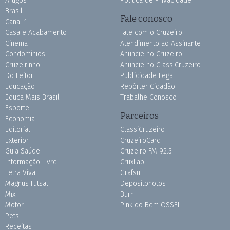
Artigos
Política de Privacidade
Brasil
Fale conosco
Canal 1
Casa e Acabamento
Fale com o Cruzeiro
Cinema
Atendimento ao Assinante
Condomínios
Anuncie no Cruzeiro
Cruzeirinho
Anuncie no ClassiCruzeiro
Do Leitor
Publicidade Legal
Educação
Repórter Cidadão
Educa Mais Brasil
Trabalhe Conosco
Esporte
Parceiros
Economia
Editorial
ClassiCruzeiro
Exterior
CruzeiroCard
Guia Saúde
Cruzeiro FM 92.3
Informação Livre
CruxLab
Letra Viva
Grafsul
Magnus Futsal
Depositphotos
Mix
Burh
Motor
Pink do Bem OSSEL
Pets
Receitas