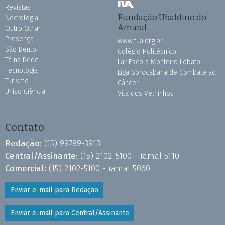
Revistas
Fundação Ubaldino do
Necrologia
Amaral
Outro Olhar
Presença
www.fua.org.br
São Bento
Colégio Politécnico
Tá na Rede
Lar Escola Monteiro Lobato
Tecnologia
Liga Sorocabana de Combate ao
Turismo
Câncer
Uniso Ciência
Vila dos Velhinhos
Contato
Redação:
(15) 99789-3913
Central/Assinante:
(15) 2102-5100 - ramal 5110
Comercial:
(15) 2102-5100 - ramal 5060
Enviar e-mail para Redação
Enviar e-mail para Central/Assinante