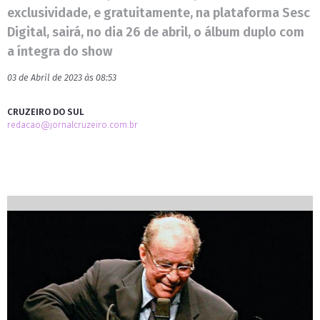
exclusividade, e gratuitamente, na plataforma Sesc
Digital, sairá, no dia 26 de abril, o álbum duplo com
a íntegra do show
03 de Abril de 2023 às 08:53
CRUZEIRO DO SUL
redacao@jornalcruzeiro.com.br