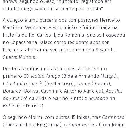
shows, segundo o Sesc, "nunca foi registrada em
estúdio ou gravada oficialmente pelo artista".
A canção é uma parceria dos compositores Herivelto
Martins e Waldemar Ressurreição e foi inspirada na
história do Rei Carlos II, da Romênia, que se hospedou
no Copacabana Palace como residente após ser
forçado a abdicar de seu trono durante a Segunda
Guerra Mundial.
Dentre as outras muitas canções, aparecem no
primeiro CD
Violão Amigo
(Bide e Armando Marçal),
Isto Aqui o Que é?
(Ary Barroso),
Curare
(Bororó),
Doralice
(Dorival Caymmi e Antônio Almeida),
Aos Pés
da Cruz
(Zé da Zilda e Marino Pinto) e
Saudade da
Bahia
(de Dorival).
O segundo álbum, com outras 15 faixas, traz
Carinhoso
(Pixinguinha e Braguinha),
O Amor em Paz
(Tom Jobim