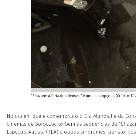
"Shazam: A fúria dos deuses" é uma das opções (Crédito: D
No dia em que é comemorado o Dia Mundial e da Consc
cinemas de Sorocaba exibem as sequências de “Shazam
Espectro Autista (TEA) e outras síndromes, transtorn