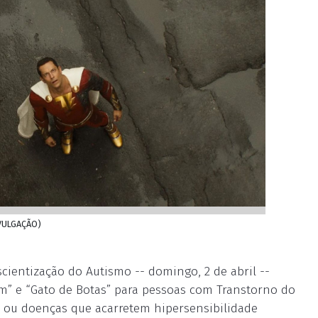
IVULGAÇÃO)
ientização do Autismo -- domingo, 2 de abril --
” e “Gato de Botas” para pessoas com Transtorno do
os ou doenças que acarretem hipersensibilidade