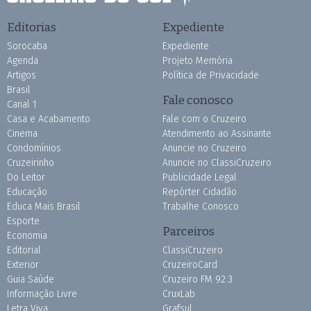
Editorias
Expediente
Sorocaba
Expediente
Agenda
Projeto Memória
Artigos
Política de Privacidade
Brasil
Fale conosco
Canal 1
Casa e Acabamento
Fale com o Cruzeiro
Cinema
Atendimento ao Assinante
Condomínios
Anuncie no Cruzeiro
Cruzeirinho
Anuncie no ClassiCruzeiro
Do Leitor
Publicidade Legal
Educação
Repórter Cidadão
Educa Mais Brasil
Trabalhe Conosco
Esporte
Parceiros
Economia
Editorial
ClassiCruzeiro
Exterior
CruzeiroCard
Guia Saúde
Cruzeiro FM 92.3
Informação Livre
CruxLab
Letra Viva
Grafsul