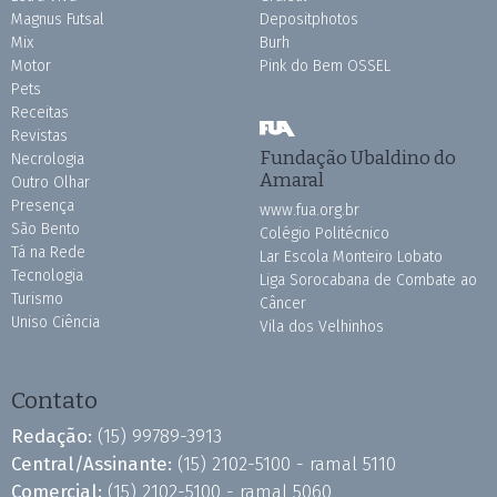
Magnus Futsal
Depositphotos
Mix
Burh
Motor
Pink do Bem OSSEL
Pets
Receitas
Revistas
Fundação Ubaldino do
Necrologia
Amaral
Outro Olhar
Presença
www.fua.org.br
São Bento
Colégio Politécnico
Tá na Rede
Lar Escola Monteiro Lobato
Tecnologia
Liga Sorocabana de Combate ao
Turismo
Câncer
Uniso Ciência
Vila dos Velhinhos
Contato
Redação:
(15) 99789-3913
Central/Assinante:
(15) 2102-5100 - ramal 5110
Comercial:
(15) 2102-5100 - ramal 5060