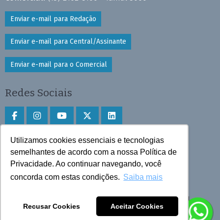
Enviar e-mail para Redação
Enviar e-mail para Central/Assinante
Enviar e-mail para o Comercial
Redes Sociais
Utilizamos cookies essenciais e tecnologias
Faça download do aplicativo
semelhantes de acordo com a nossa Política de
Privacidade. Ao continuar navegando, você
Play Store e App Store
concorda com estas condições.
Saiba mais
Todos os direitos reservados © 2025 Cruzeiro do Sul
Recusar Cookies
Aceitar Cookies