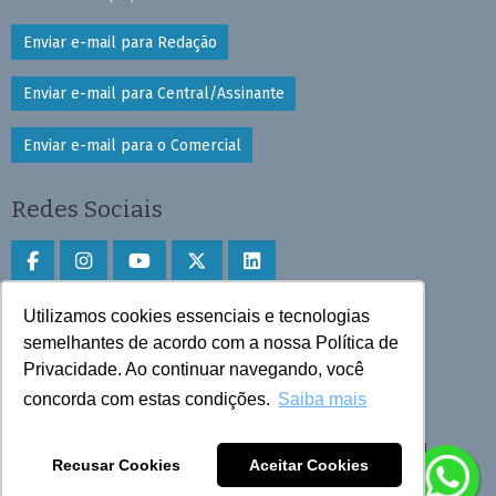
Enviar e-mail para Redação
Enviar e-mail para Central/Assinante
Enviar e-mail para o Comercial
Redes Sociais
Utilizamos cookies essenciais e tecnologias
Faça download do aplicativo
semelhantes de acordo com a nossa Política de
Play Store e App Store
Privacidade. Ao continuar navegando, você
concorda com estas condições.
Saiba mais
Todos os direitos reservados © 2025 Cruzeiro do Sul
Recusar Cookies
Aceitar Cookies