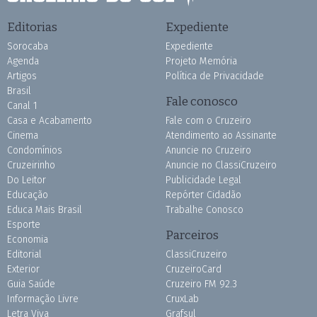
Editorias
Expediente
Sorocaba
Expediente
Agenda
Projeto Memória
Artigos
Política de Privacidade
Brasil
Fale conosco
Canal 1
Casa e Acabamento
Fale com o Cruzeiro
Cinema
Atendimento ao Assinante
Condomínios
Anuncie no Cruzeiro
Cruzeirinho
Anuncie no ClassiCruzeiro
Do Leitor
Publicidade Legal
Educação
Repórter Cidadão
Educa Mais Brasil
Trabalhe Conosco
Esporte
Parceiros
Economia
Editorial
ClassiCruzeiro
Exterior
CruzeiroCard
Guia Saúde
Cruzeiro FM 92.3
Informação Livre
CruxLab
Letra Viva
Grafsul