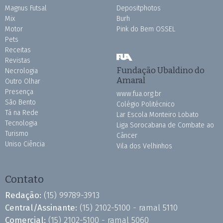
Magnus Futsal
Depositphotos
Mix
Burh
Motor
Pink do Bem OSSEL
Pets
Receitas
Revistas
Fundação Ubaldino do
Necrologia
Amaral
Outro Olhar
Presença
www.fua.org.br
São Bento
Colégio Politécnico
Tá na Rede
Lar Escola Monteiro Lobato
Tecnologia
Liga Sorocabana de Combate ao
Turismo
Câncer
Uniso Ciência
Vila dos Velhinhos
Contato
Redação:
(15) 99789-3913
Central/Assinante:
(15) 2102-5100 - ramal 5110
Comercial:
(15) 2102-5100 - ramal 5060