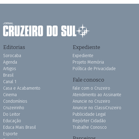
Editorias
Expediente
Sorocaba
Expediente
Agenda
Projeto Memória
Artigos
Política de Privacidade
Brasil
Fale conosco
Canal 1
Casa e Acabamento
Fale com o Cruzeiro
Cinema
Atendimento ao Assinante
Condomínios
Anuncie no Cruzeiro
Cruzeirinho
Anuncie no ClassiCruzeiro
Do Leitor
Publicidade Legal
Educação
Repórter Cidadão
Educa Mais Brasil
Trabalhe Conosco
Esporte
Parceiros