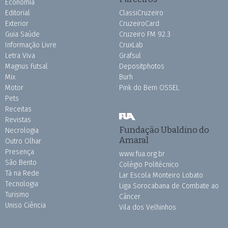
Economia
Editorial
ClassiCruzeiro
Exterior
CruzeiroCard
Guia Saúde
Cruzeiro FM 92.3
Informação Livre
CruxLab
Letra Viva
Grafsul
Magnus Futsal
Depositphotos
Mix
Burh
Motor
Pink do Bem OSSEL
Pets
Receitas
Revistas
Fundação Ubaldino do
Necrologia
Amaral
Outro Olhar
Presença
www.fua.org.br
São Bento
Colégio Politécnico
Tá na Rede
Lar Escola Monteiro Lobato
Tecnologia
Liga Sorocabana de Combate ao
Turismo
Câncer
Uniso Ciência
Vila dos Velhinhos