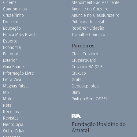
Cinema
Atendimento ao Assinante
Condomínios
Anuncie no Cruzeiro
Cruzeirinho
Anuncie no ClassiCruzeiro
Do Leitor
Publicidade Legal
Educação
Repórter Cidadão
Educa Mais Brasil
Trabalhe Conosco
Esporte
Parceiros
Economia
Editorial
ClassiCruzeiro
Exterior
CruzeiroCard
Guia Saúde
Cruzeiro FM 92.3
Informação Livre
CruxLab
Letra Viva
Grafsul
Magnus Futsal
Depositphotos
Mix
Burh
Motor
Pink do Bem OSSEL
Pets
Receitas
Revistas
Fundação Ubaldino do
Necrologia
Amaral
Outro Olhar