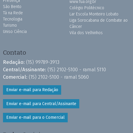
Presença
www.fua.org.br
São Bento
Colégio Politécnico
Tá na Rede
Lar Escola Monteiro Lobato
Tecnologia
Liga Sorocabana de Combate ao
Turismo
Câncer
Uniso Ciência
Vila dos Velhinhos
Contato
Redação:
(15) 99789-3913
Central/Assinante:
(15) 2102-5100 - ramal 5110
Comercial:
(15) 2102-5100 - ramal 5060
Enviar e-mail para Redação
Enviar e-mail para Central/Assinante
Enviar e-mail para o Comercial