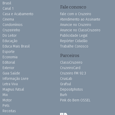
Brasil
Fale conosco
Canal 1
Casa e Acabamento
Fale com o Cruzeiro
Cinema
Atendimento ao Assinante
Condomínios
Anuncie no Cruzeiro
Cruzeirinho
Anuncie no ClassiCruzeiro
Do Leitor
Publicidade Legal
Educação
Repórter Cidadão
Educa Mais Brasil
Trabalhe Conosco
Esporte
Parceiros
Economia
Editorial
ClassiCruzeiro
Exterior
CruzeiroCard
Guia Saúde
Cruzeiro FM 92.3
Informação Livre
CruxLab
Letra Viva
Grafsul
Magnus Futsal
Depositphotos
Mix
Burh
Motor
Pink do Bem OSSEL
Pets
Receitas