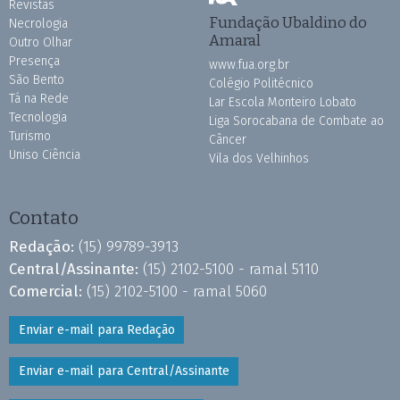
Revistas
Fundação Ubaldino do
Necrologia
Amaral
Outro Olhar
Presença
www.fua.org.br
São Bento
Colégio Politécnico
Tá na Rede
Lar Escola Monteiro Lobato
Tecnologia
Liga Sorocabana de Combate ao
Turismo
Câncer
Uniso Ciência
Vila dos Velhinhos
Contato
Redação:
(15) 99789-3913
Central/Assinante:
(15) 2102-5100 - ramal 5110
Comercial:
(15) 2102-5100 - ramal 5060
Enviar e-mail para Redação
Enviar e-mail para Central/Assinante