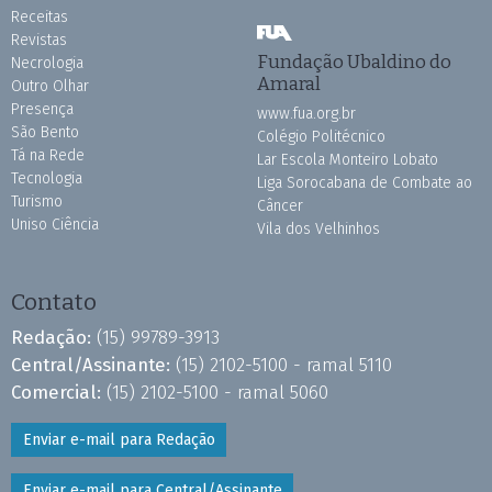
Receitas
Revistas
Fundação Ubaldino do
Necrologia
Amaral
Outro Olhar
Presença
www.fua.org.br
São Bento
Colégio Politécnico
Tá na Rede
Lar Escola Monteiro Lobato
Tecnologia
Liga Sorocabana de Combate ao
Turismo
Câncer
Uniso Ciência
Vila dos Velhinhos
Contato
Redação:
(15) 99789-3913
Central/Assinante:
(15) 2102-5100 - ramal 5110
Comercial:
(15) 2102-5100 - ramal 5060
Enviar e-mail para Redação
Enviar e-mail para Central/Assinante