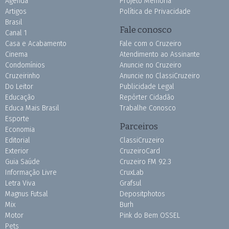
Agenda
Projeto Memória
Artigos
Política de Privacidade
Brasil
Fale conosco
Canal 1
Casa e Acabamento
Fale com o Cruzeiro
Cinema
Atendimento ao Assinante
Condomínios
Anuncie no Cruzeiro
Cruzeirinho
Anuncie no ClassiCruzeiro
Do Leitor
Publicidade Legal
Educação
Repórter Cidadão
Educa Mais Brasil
Trabalhe Conosco
Esporte
Parceiros
Economia
Editorial
ClassiCruzeiro
Exterior
CruzeiroCard
Guia Saúde
Cruzeiro FM 92.3
Informação Livre
CruxLab
Letra Viva
Grafsul
Magnus Futsal
Depositphotos
Mix
Burh
Motor
Pink do Bem OSSEL
Pets